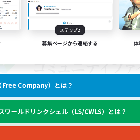
ステップ2
す
募集ページから連絡する
体
ree Company）とは？
スワールドリンクシェル（LS/CWLS）とは？
スマートフォン版へ