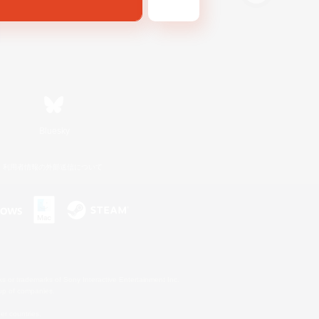
Bluesky
利用者情報の外部送信について
s or trademarks of Sony Interactive Entertainment Inc.
up of companies.
er countries.