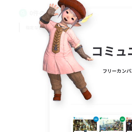
0件の募集が見つかりました！
指定なし
平日
週末
コミュ
フリーカンパ
募