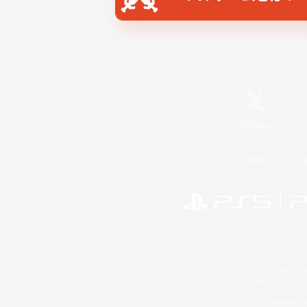
X
/
News
レーティング制度について
©2026 Sony Interactive Entertainment LLC."PlayStation
Microsoft, the 
Windows is e