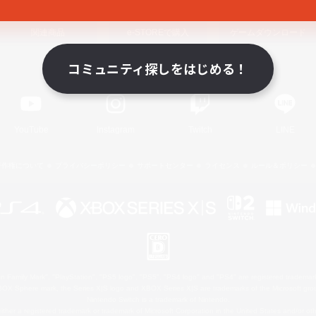
関連商品
e-STOREで購入
ゲームダウンロード
コミュニティ探しをはじめる！
Official Information
YouTube
Instagram
Twitch
LINE
著作権について
プライバシーポリシー
サポートセンター
ライセンス
ルール＆ポリシー
 Family Mark", "PlayStation", "PS5 logo", "PS5", "PS4 logo" and "PS4" are registered trademark
XBOX Sphere mark, the Series X|S logo and XBOX Series X|S are trademarks of the Microsoft gro
Nintendo Switch is a trademark of Nintendo.
ither a registered trademark or trademark of Microsoft Corporation in the United States and/or oth