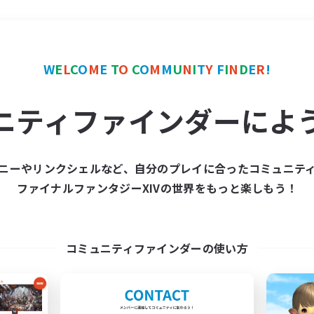
＃モブハント
使用言語
W
E
L
C
O
M
E
T
O
C
O
M
M
U
N
I
T
Y
F
I
N
D
E
R
!
ニティファインダーによ
ニーやリンクシェルなど、自分のプレイに合ったコミュニテ
ファイナルファンタジーXIVの世界をもっと楽しもう！
募集数 0件
集が見つかりませんでし
コミュニティファインダーの使い方
条件を変えて検索してみるでっす！