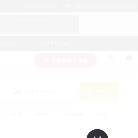
日本語
マイキャラクター情報をチェック！
ログイン
ンキング
ヘルプ＆サポート
新規募集を作成
リスト
ガイド
PvPチーム
検索
(0)
ゆっくり楽しむ
#極挑戦
#復帰者歓迎
#雑談
学生中心
#トレジャーハント
#レベリング
して頑張る
#プレイヤー主催イベント