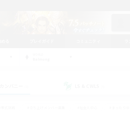
始める
プレイガイド
コミュニティ
ラ
WORLD
Balmung
カンパニー
LS & CWLS
(0)
(0)
#零式挑戦
#立ち上げメンバー募集
#社会人中心
#まったり
レイ
#クラフター中心
#体験歓迎
#ギャザラー中心
#
#スクリーンショット撮影
#ハウジング
#演奏
#クリア目指