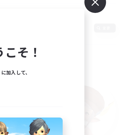
変更
うこそ！
ィに加入して、
た。