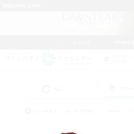
ニュース
FFXIVを
DATA CENTER
Crystal
ALL
フリー
(0)
アピールタグ
#初心者/若葉歓迎
#絶挑戦
#モブハント
#なんでも楽しむ
#ロールプ
#ミラプリ（ミラージュプリズム）