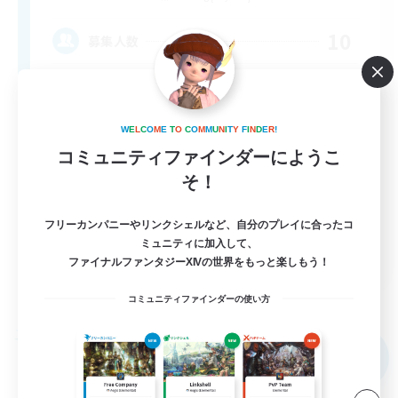
10
募集人数
Discord & VC Friendly
W
E
L
C
O
M
E
T
O
C
O
M
M
U
N
I
T
Y
F
I
N
D
E
R
!
コミュニティファインダーにようこ
そ！
フリーカンパニーやリンクシェルなど、自分のプレイに合ったコ
ミュニティに加入して、
EN
ファイナルファンタジーXIVの世界をもっと楽しもう！
詳細を見る
募集期間: 2026/09/04 まで
コミュニティファインダーの使い方
フリーカンパニー
NEW