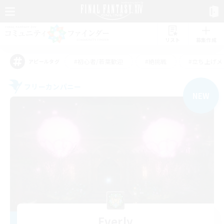
リスト
募集作成
#初心者/若葉歓迎
#絶挑戦
#立ち上げメ
アピールタグ
フリーカンパニー
NEW
Everly