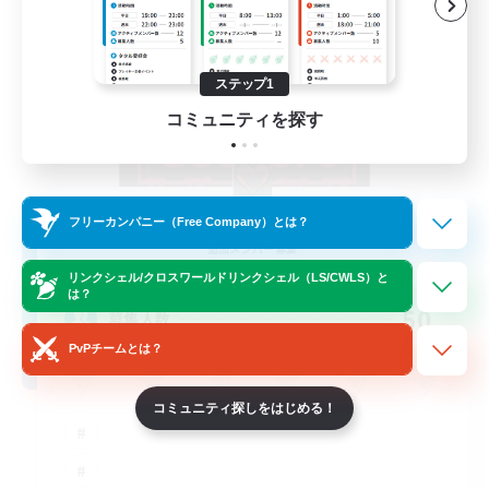
ステップ1
コミュニティを探す
Goopy Goobers
フリーカンパニー（Free Company）とは？
追加メンバー募集
Balmung [Crystal]
リンクシェル/クロスワールドリンクシェル（LS/CWLS）と
は？
50
募集人数
PvPチームとは？
コミュニティ探しをはじめる！