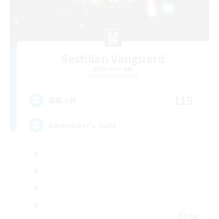
Sestilian Vanguard
追加メンバー募集
Balmung [Crystal]
115
募集人数
Adventurer's Guild
EN