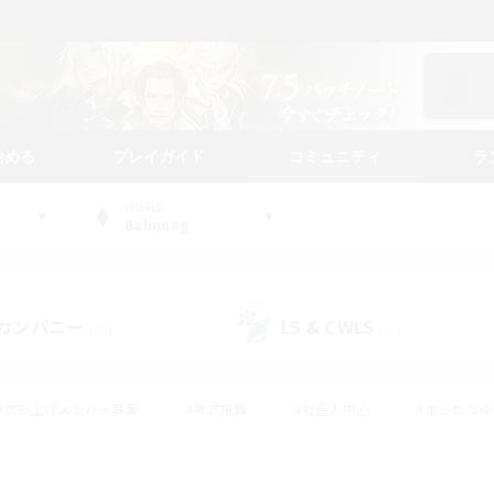
始める
プレイガイド
コミュニティ
ラ
WORLD
Balmung
カンパニー
LS & CWLS
(30)
(20)
#立ち上げメンバー募集
#零式挑戦
#社会人中心
#まったり
体験歓迎
#クラフター中心
#ロールプレイ
#ギャザラー中心
ージュプリズム）
#スクリーンショット撮影
#クリア目指して頑張る