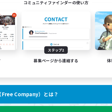
コミュニティファインダーの使い方
ステップ2
す
募集ページから連絡する
体
ree Company）とは？