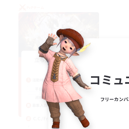
PvPチーム
立ち上げメンバー募集
Crystal
コミュ
活動時間
1:00
24:00
平日
1:00
24:00
週末
フリーカンパ
10
募集人数
C.C./Frontline