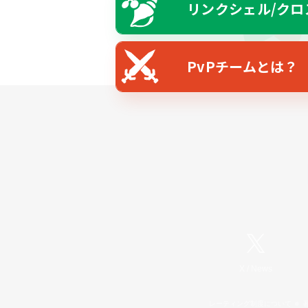
リンクシェル/クロ
PvPチームとは？
X
/
News
レーティング制度について