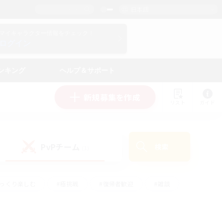
日本語
マイキャラクター情報をチェック！
ログイン
ンキング
ヘルプ＆サポート
新規募集を作成
リスト
ガイド
PvPチーム
検索
(1)
ゆっくり楽しむ
#極挑戦
#復帰者歓迎
#雑談
#ハウジング
#トレジャーハント
#レベリング
#プレイヤー主催イベント