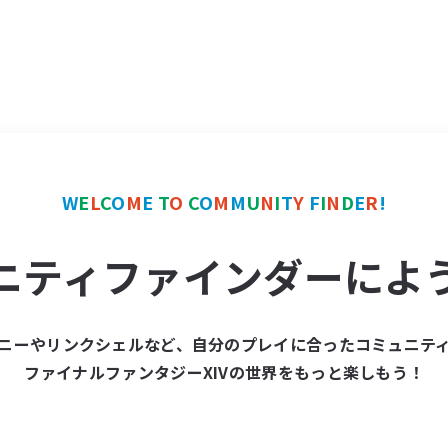
W
E
L
C
O
M
E
T
O
C
O
M
M
U
N
I
T
Y
F
I
N
D
E
R
!
ニティファインダーによ
ニーやリンクシェルなど、自分のプレイに合ったコミュニテ
ファイナルファンタジーXIVの世界をもっと楽しもう！