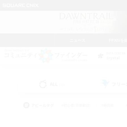
ニュース
FFXIVを
DATA CENTER
Crystal
ALL
フリー
(51)
アピールタグ
#初心者/若葉歓迎
#絶挑戦
#学生中心
#なんでも楽しむ
#モブハント
#
#演奏
#ミラプリ（ミラ