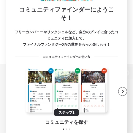
W
E
L
C
O
M
E
T
O
C
O
M
M
U
N
I
T
Y
F
I
N
D
E
R
!
コミュニティファインダーにようこ
そ！
フリーカンパニーやリンクシェルなど、自分のプレイに合ったコ
ミュニティに加入して、
ファイナルファンタジーXIVの世界をもっと楽しもう！
コミュニティファインダーの使い方
パソコン版へ
関連商品
e-STOREで購入
ステップ1
ゲームダウンロード
コミュニティを探す