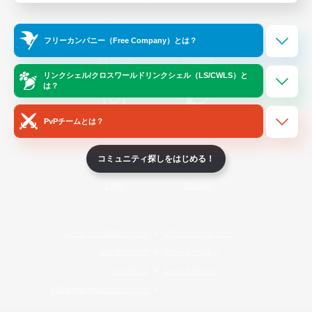
Official Information
フリーカンパニー（Free Company）とは？
/
X
News
YouTube
リンクシェル/クロスワールドリンクシェル（LS/CWLS）と
は？
PvPチームとは？
Instagram
Twitch
コミュニティ探しをはじめる！
LINE
Bluesky
レーティング制度について
プライバシーポリシー
著作権について
サポートセンター
ライセンス
ルール＆ポリシー
利用者情報の外部送信について