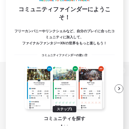
W
E
L
C
O
M
E
T
O
C
O
M
M
U
N
I
T
Y
F
I
N
D
E
R
!
コミュニティファインダーにようこ
そ！
フリーカンパニーやリンクシェルなど、自分のプレイに合ったコ
ミュニティに加入して、
ファイナルファンタジーXIVの世界をもっと楽しもう！
コミュニティファインダーの使い方
パソコン版へ
関連商品
e-STOREで購入
ステップ1
ゲームダウンロード
コミュニティを探す