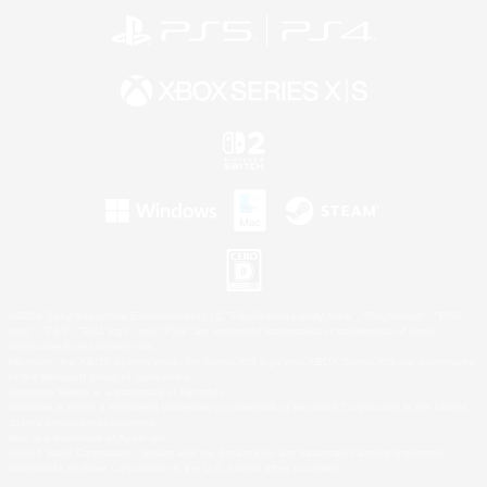
©2026 Sony Interactive Entertainment LLC."PlayStation Family Mark", "PlayStation", "PS5
logo", "PS5", "PS4 logo" and "PS4" are registered trademarks or trademarks of Sony
Interactive Entertainment Inc.
Microsoft, the XBOX Sphere mark, the Series X|S logo and XBOX Series X|S are trademarks
of the Microsoft group of companies.
Nintendo Switch is a trademark of Nintendo.
Windows is either a registered trademark or trademark of Microsoft Corporation in the United
States and/or other countries.
Mac is a trademark of Apple Inc.
©2026 Valve Corporation. Steam and the Steam logo are trademarks and/or registered
trademarks of Valve Corporation in the U.S. and/or other countries.