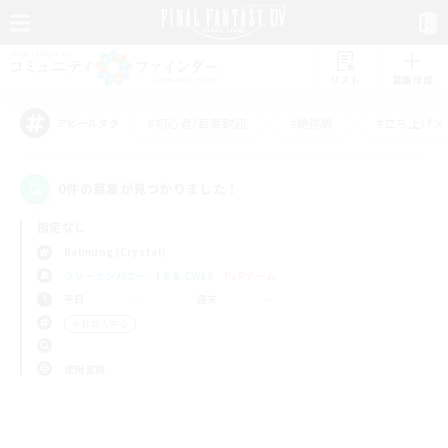
リスト
募集作成
#初心者/若葉歓迎
#絶挑戦
#立ち上げメ
アピールタグ
0件の募集が見つかりました！
指定なし
Balmung (Crystal)
フリーカンパニー
LS & CWLS
PvPチーム
平日
週末
＃社会人中心
使用言語