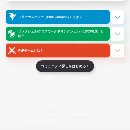
Official Information
フリーカンパニー（Free Company）とは？
/
X
News
YouTube
リンクシェル/クロスワールドリンクシェル（LS/CWLS）と
は？
PvPチームとは？
Instagram
Twitch
コミュニティ探しをはじめる！
LINE
Bluesky
レーティング制度について
プライバシーポリシー
著作権について
サポートセンター
ライセンス
ルール＆ポリシー
利用者情報の外部送信について