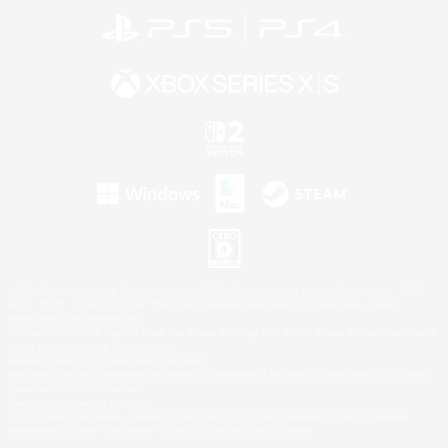
©2026 Sony Interactive Entertainment LLC."PlayStation Family Mark", "PlayStation", "PS5
logo", "PS5", "PS4 logo" and "PS4" are registered trademarks or trademarks of Sony
Interactive Entertainment Inc.
Microsoft, the XBOX Sphere mark, the Series X|S logo and XBOX Series X|S are trademarks
of the Microsoft group of companies.
Nintendo Switch is a trademark of Nintendo.
Windows is either a registered trademark or trademark of Microsoft Corporation in the United
States and/or other countries.
Mac is a trademark of Apple Inc.
©2026 Valve Corporation. Steam and the Steam logo are trademarks and/or registered
trademarks of Valve Corporation in the U.S. and/or other countries.