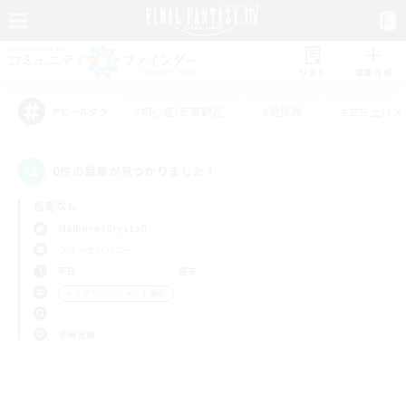
リスト
募集作成
#初心者/若葉歓迎
#絶挑戦
#立ち上げメ
アピールタグ
0件の募集が見つかりました！
指定なし
Malboro (Crystal)
フリーカンパニー
平日
週末
＃スクリーンショット撮影
使用言語