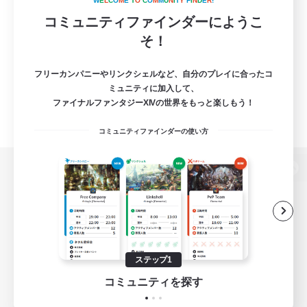
W
E
L
C
O
M
E
T
O
C
O
M
M
U
N
I
T
Y
F
I
N
D
E
R
!
コミュニティファインダーにようこ
そ！
フリーカンパニーやリンクシェルなど、自分のプレイに合ったコ
ミュニティに加入して、
ファイナルファンタジーXIVの世界をもっと楽しもう！
コミュニティファインダーの使い方
パソコン版へ
関連商品
e-STOREで購入
ステップ1
ゲームダウンロード
コミュニティを探す