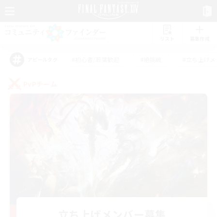
リスト
募集作成
#初心者/若葉歓迎
#絶挑戦
#立ち上げメ
アピールタグ
PvPチーム
立ち上げメンバー募集