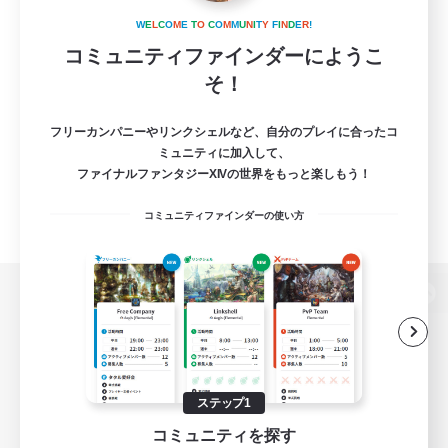
W
E
L
C
O
M
E
T
O
C
O
M
M
U
N
I
T
Y
F
I
N
D
E
R
!
コミュニティファインダーにようこ
そ！
フリーカンパニーやリンクシェルなど、自分のプレイに合ったコ
ミュニティに加入して、
ファイナルファンタジーXIVの世界をもっと楽しもう！
コミュニティファインダーの使い方
パソコン版へ
関連商品
e-STOREで購入
ステップ1
コミュニティを探す
ゲームダウンロード