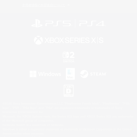
利用者情報の外部送信について
©2026 Sony Interactive Entertainment LLC."PlayStation Family Mark", "PlayStation", "PS5
logo", "PS5", "PS4 logo" and "PS4" are registered trademarks or trademarks of Sony
Interactive Entertainment Inc.
Microsoft, the XBOX Sphere mark, the Series X|S logo and XBOX Series X|S are trademarks
of the Microsoft group of companies.
Nintendo Switch is a trademark of Nintendo.
Windows is either a registered trademark or trademark of Microsoft Corporation in the United
States and/or other countries.