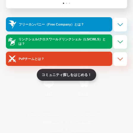
Official Information
フリーカンパニー（Free Company）とは？
/
X
News
YouTube
リンクシェル/クロスワールドリンクシェル（LS/CWLS）と
は？
PvPチームとは？
Instagram
Twitch
コミュニティ探しをはじめる！
LINE
Bluesky
レーティング制度について
プライバシーポリシー
著作権について
サポートセンター
ライセンス
ルール＆ポリシー