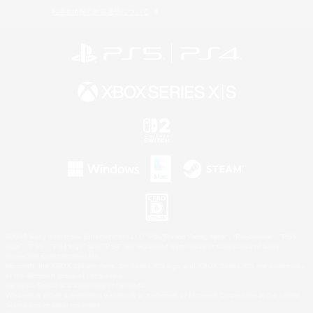
利用者情報の外部送信について
©2026 Sony Interactive Entertainment LLC."PlayStation Family Mark", "PlayStation", "PS5
logo", "PS5", "PS4 logo" and "PS4" are registered trademarks or trademarks of Sony
Interactive Entertainment Inc.
Microsoft, the XBOX Sphere mark, the Series X|S logo and XBOX Series X|S are trademarks
of the Microsoft group of companies.
Nintendo Switch is a trademark of Nintendo.
Windows is either a registered trademark or trademark of Microsoft Corporation in the United
States and/or other countries.