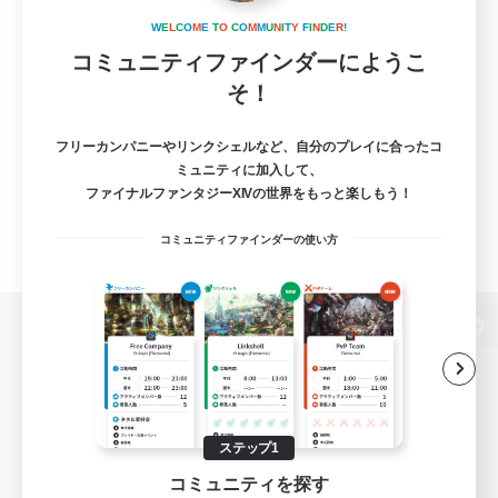
W
E
L
C
O
M
E
T
O
C
O
M
M
U
N
I
T
Y
F
I
N
D
E
R
!
コミュニティファインダーにようこ
そ！
フリーカンパニーやリンクシェルなど、自分のプレイに合ったコ
ミュニティに加入して、
ファイナルファンタジーXIVの世界をもっと楽しもう！
コミュニティファインダーの使い方
パソコン版へ
関連商品
e-STOREで購入
ステップ1
コミュニティを探す
ゲームダウンロード