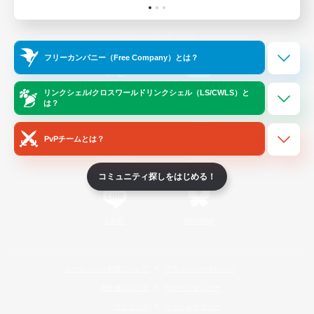
Official Information
フリーカンパニー（Free Company）とは？
/
X
News
YouTube
リンクシェル/クロスワールドリンクシェル（LS/CWLS）と
は？
PvPチームとは？
Instagram
Twitch
コミュニティ探しをはじめる！
LINE
Bluesky
レーティング制度について
プライバシーポリシー
著作権について
サポートセンター
ライセンス
ルール＆ポリシー