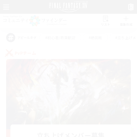
リスト
募集作成
#初心者/若葉歓迎
#絶挑戦
#立ち上げメ
アピールタグ
PvPチーム
立ち上げメンバー募集