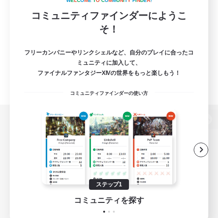
W
E
L
C
O
M
E
T
O
C
O
M
M
U
N
I
T
Y
F
I
N
D
E
R
!
コミュニティファインダーにようこ
そ！
フリーカンパニーやリンクシェルなど、自分のプレイに合ったコ
ミュニティに加入して、
ファイナルファンタジーXIVの世界をもっと楽しもう！
コミュニティファインダーの使い方
パソコン版へ
関連商品
e-STOREで購入
ステップ1
ゲームダウンロード
コミュニティを探す