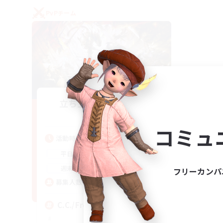
PvPチーム
立ち上げメンバー募集
Crystal
コミュ
活動時間
1:00
24:00
平日
1:00
24:00
週末
フリーカンパ
10
募集人数
C.C./Frontline