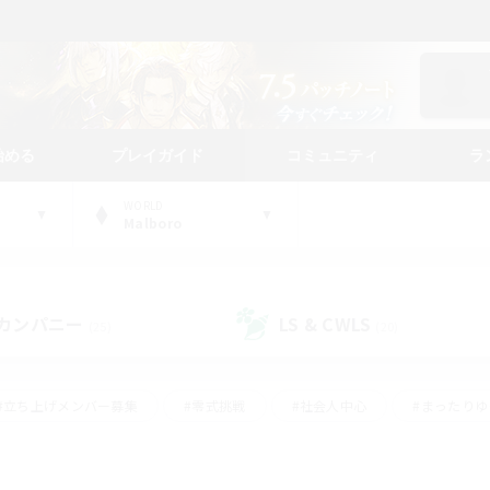
始める
プレイガイド
コミュニティ
ラ
WORLD
Malboro
カンパニー
LS & CWLS
(25)
(20)
#立ち上げメンバー募集
#零式挑戦
#社会人中心
#まったり
体験歓迎
#クラフター中心
#ロールプレイ
#ギャザラー中心
ージュプリズム）
#スクリーンショット撮影
#クリア目指して頑張る