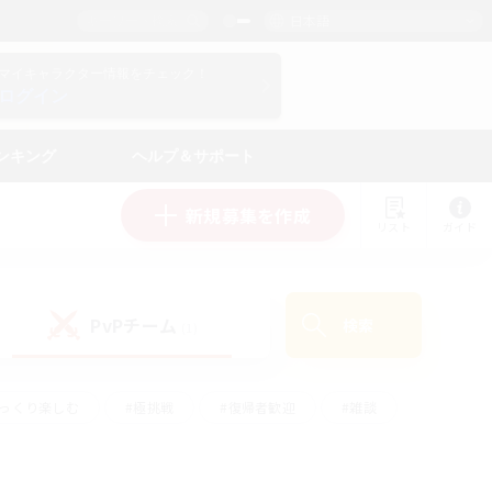
日本語
マイキャラクター情報をチェック！
ログイン
ンキング
ヘルプ＆サポート
新規募集を作成
リスト
ガイド
PvPチーム
検索
(1)
ゆっくり楽しむ
#極挑戦
#復帰者歓迎
#雑談
#ハウジング
#トレジャーハント
#レベリング
#プレイヤー主催イベント