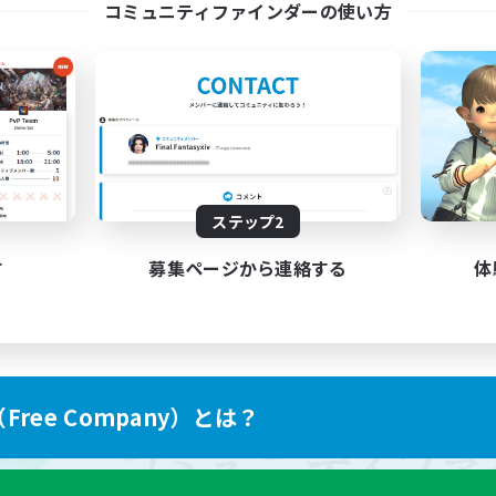
コミュニティファインダーの使い方
ステップ2
す
募集ページから連絡する
体
ree Company）とは？