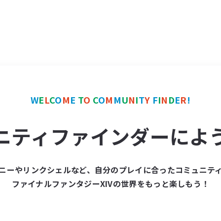
W
E
L
C
O
M
E
T
O
C
O
M
M
U
N
I
T
Y
F
I
N
D
E
R
!
ニティファインダーによ
ニーやリンクシェルなど、自分のプレイに合ったコミュニテ
ファイナルファンタジーXIVの世界をもっと楽しもう！