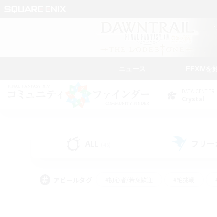
ニュース
FFXIVを
DATA CENTER
Crystal
ALL
フリー
(46)
アピールタグ
#初心者/若葉歓迎
#絶挑戦
#学生中心
#なんでも楽しむ
#モブハント
#
#演奏
#ミラプリ（ミラ