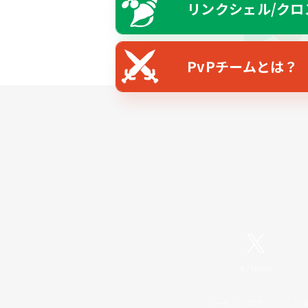
リンクシェル/クロ
PvPチームとは？
X
/
News
レーティング制度について