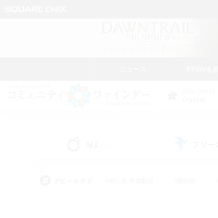
ニュース
FFXIVを
DATA CENTER
Crystal
ALL
フリー
(53)
アピールタグ
#初心者/若葉歓迎
#絶挑戦
#モブハント
#なんでも楽しむ
#ロールプ
#ミラプリ（ミラージュプリズム）