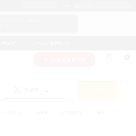
日本語
マイキャラクター情報をチェック！
ログイン
ンキング
ヘルプ＆サポート
新規募集を作成
リスト
ガイド
PvPチーム
検索
(1)
ゆっくり楽しむ
#極挑戦
#復帰者歓迎
#雑談
学生中心
#トレジャーハント
#レベリング
して頑張る
#プレイヤー主催イベント