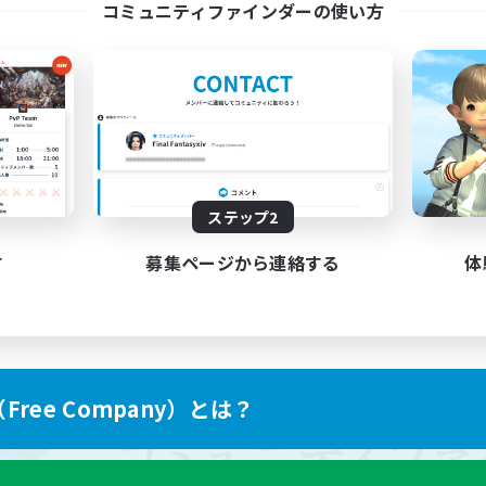
コミュニティファインダーの使い方
ステップ2
す
募集ページから連絡する
体
ree Company）とは？