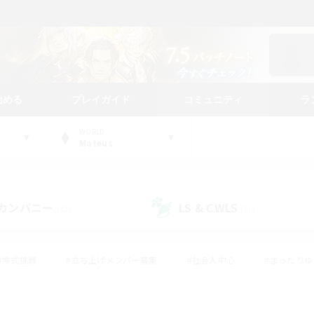
始める
プレイガイド
コミュニティ
ラ
WORLD
Mateus
カンパニー
LS & CWLS
(32)
(20)
#零式挑戦
#立ち上げメンバー募集
#社会人中心
#まったり
レイ
#クラフター中心
#体験歓迎
#ギャザラー中心
#
#スクリーンショット撮影
#ハウジング
#演奏
#クリア目指