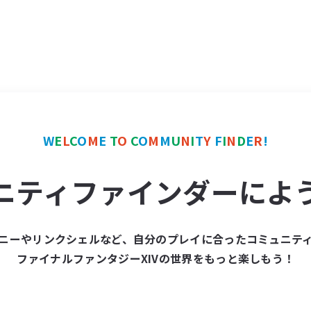
W
E
L
C
O
M
E
T
O
C
O
M
M
U
N
I
T
Y
F
I
N
D
E
R
!
ニティファインダーによ
ニーやリンクシェルなど、自分のプレイに合ったコミュニテ
ファイナルファンタジーXIVの世界をもっと楽しもう！