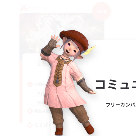
PvPチーム
NEW
立ち上げメンバー募集
Crystal
コミュ
活動時間
1:00
24:00
平日
1:00
24:00
週末
フリーカンパ
10
募集人数
C.C./Frontline