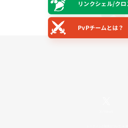
リンクシェル/クロ
PvPチームとは？
X
/
News
レーティング制度について