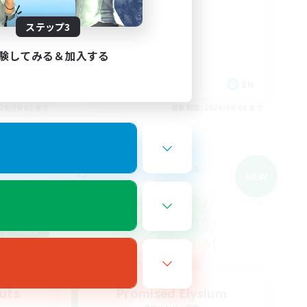
#friendly
ステップ3
験してみる＆加入する
EN
EN
26/09/03 まで
募集期間: 2026/09/01 まで
クロスワールドリンクシェル
NEW
outs
Promised Elysium