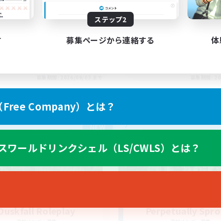
end Casual/End Content
Loves dogs
ステップ2
す
募集ページから連絡する
体
EN
募集期間: 2026/09/03 まで
募集期間: 20
ree Company）とは？
カンパニー
フリーカンパニー
NEW
スワールドリンクシェル（LS/CWLS）とは？
Duskfall Roleplay
Perpetually Spr