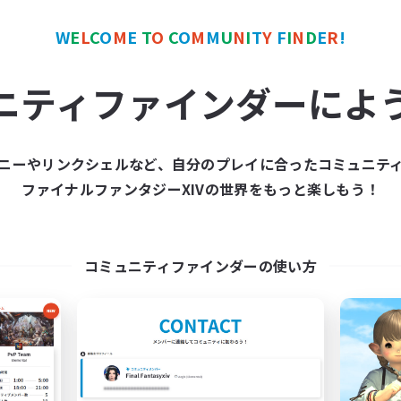
カンパニー
フリーカンパニー
NEW
W
E
L
C
O
M
E
T
O
C
O
M
M
U
N
I
T
Y
F
I
N
D
E
R
!
ニティファインダーによ
ニーやリンクシェルなど、自分のプレイに合ったコミュニテ
bauchery Tea Party
Doom Dogs
ファイナルファンタジーXIVの世界をもっと楽しもう！
追加メンバー募集
追加メンバー募集
Mateus [Crystal]
Mateus [Crystal]
動時間
活動時間
コミュニティファインダーの使い方
12:00
20:00
12:00
日
平日
6:00
22:00
0:00
末
週末
60
クティブメンバー数
アクティブメンバー数
160
集人数
募集人数