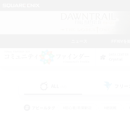
ニュース
FFXIVを
DATA CENTER
Crystal
ALL
フリー
(53)
アピールタグ
#初心者/若葉歓迎
#絶挑戦
#モブハント
#なんでも楽しむ
#ロールプ
#ミラプリ（ミラージュプリズム）