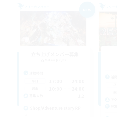
フリーカンパニー
フリー
NEW
立ち上げメンバー募集
Mateus [Crystal]
活動時間
活
17:00
24:00
平日
平
10:00
24:00
週末
週
12
募集人数
ア
募
Shop/Adventure story RP