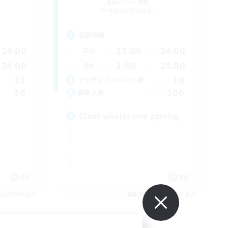
追加メンバー募集
Mateus [Crystal]
活動時間
24:00
13:00
24:00
平日
24:00
1:00
24:00
週末
13
10
アクティブメンバー数
30
100
募集人数
Clean wholesome gaming
EN
EN
26/09/04 まで
募集期間: 2026/09/03 まで