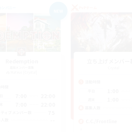
カンパニー
PvPチーム
NEW
Redemption
立ち上げメンバー
追加メンバー募集
Crystal
Mateus [Crystal]
活動時間
動時間
1:00
平日
7:00
22:00
日
1:00
週末
7:00
22:00
末
募集人数
75
クティブメンバー数
--
集人数
C.C./Frontline