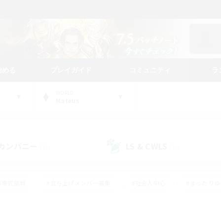
始める
プレイガイド
コミュニティ
ラ
WORLD
Mateus
カンパニー
LS & CWLS
(32)
(20)
#零式挑戦
#立ち上げメンバー募集
#社会人中心
#まったり
レイ
#クラフター中心
#体験歓迎
#ギャザラー中心
#
#スクリーンショット撮影
#ハウジング
#演奏
#クリア目指