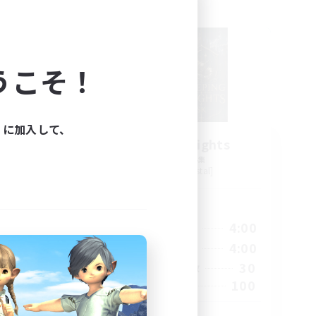
フリーカンパニー
NEW
うこそ！
ィに加入して、
Sleeping Knights
追加メンバー募集
Mateus [Crystal]
活動時間
24:00
17:00
4:00
平日
23:00
17:00
4:00
週末
10
30
アクティブメンバー数
20
100
募集人数