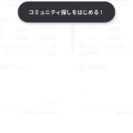
追加メンバー募集
追加メンバー募集
Mateus [Crystal]
Mateus [Crystal]
コミュニティ探しをはじめる！
動時間
活動時間
1:00
24:00
0:00
日
平日
1:00
24:00
0:00
末
週末
5
クティブメンバー数
アクティブメンバー数
69
集人数
募集人数
thic Theme
dad jokes
EN
募集期間: 2026/09/01 まで
募集期間: 20