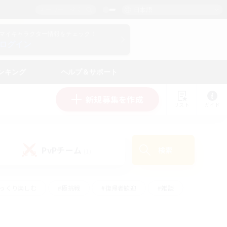
日本語
マイキャラクター情報をチェック！
ログイン
ンキング
ヘルプ＆サポート
新規募集を作成
リスト
ガイド
PvPチーム
検索
(1)
ゆっくり楽しむ
#極挑戦
#復帰者歓迎
#雑談
学生中心
#トレジャーハント
#レベリング
して頑張る
#プレイヤー主催イベント