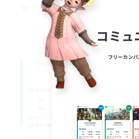
クロスワールドリンクシェル
フリー
コミュ
フリーカンパ
Crystal Completion!
De
追加メンバー募集
Crystal
活動時間
活
0:00
23:00
平日
平
0:00
23:00
週末
週
999
アクティブメンバー数
ア
999
募集人数
募