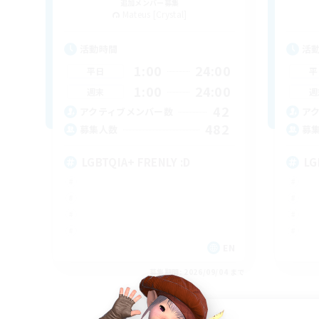
追加メンバー募集
Mateus [Crystal]
活動時間
活
1:00
24:00
平日
平
1:00
24:00
週末
週
42
アクティブメンバー数
ア
482
募集人数
募
LGBTQIA+ FRENLY :D
LG
EN
募集期間: 2026/09/04 まで