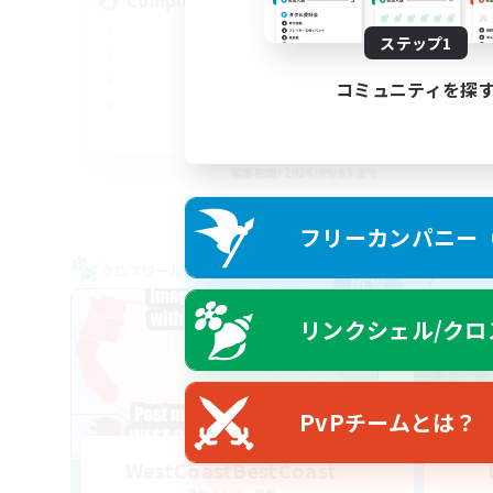
Completion
Bl
ステップ1
コミュニティを探
EN
募集期間: 2026/09/03 まで
フリーカンパニー（F
クロスワールドリンクシェル
フリー
NEW
リンクシェル/クロ
PvPチームとは？
WestCoastBestCoast