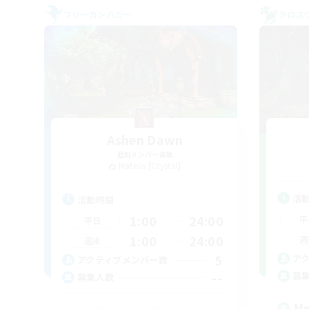
フリーカンパニー
クロス
Ashen Dawn
追加メンバー募集
Mateus [Crystal]
活
活動時間
1:00
24:00
平
平日
1:00
24:00
週
週末
5
ア
アクティブメンバー数
--
募
募集人数
Me