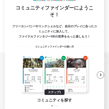
W
E
L
C
O
M
E
T
O
C
O
M
M
U
N
I
T
Y
F
I
N
D
E
R
!
コミュニティファインダーにようこ
そ！
フリーカンパニーやリンクシェルなど、自分のプレイに合ったコ
ミュニティに加入して、
ファイナルファンタジーXIVの世界をもっと楽しもう！
コミュニティファインダーの使い方
パソコン版へ
関連商品
e-STOREで購入
ステップ1
ゲームダウンロード
コミュニティを探す