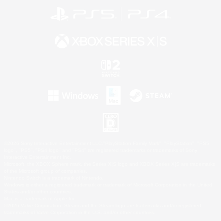
©2026 Sony Interactive Entertainment LLC."PlayStation Family Mark", "PlayStation", "PS5
logo", "PS5", "PS4 logo" and "PS4" are registered trademarks or trademarks of Sony
Interactive Entertainment Inc.
Microsoft, the XBOX Sphere mark, the Series X|S logo and XBOX Series X|S are trademarks
of the Microsoft group of companies.
Nintendo Switch is a trademark of Nintendo.
Windows is either a registered trademark or trademark of Microsoft Corporation in the United
States and/or other countries.
Mac is a trademark of Apple Inc.
©2026 Valve Corporation. Steam and the Steam logo are trademarks and/or registered
trademarks of Valve Corporation in the U.S. and/or other countries.