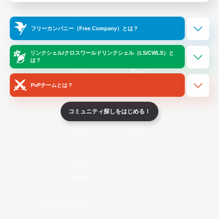
Official Information
フリーカンパニー（Free Company）とは？
/
X
News
YouTube
リンクシェル/クロスワールドリンクシェル（LS/CWLS）と
は？
PvPチームとは？
Instagram
Twitch
コミュニティ探しをはじめる！
LINE
Bluesky
レーティング制度について
プライバシーポリシー
著作権について
サポートセンター
ライセンス
ルール＆ポリシー
利用者情報の外部送信について