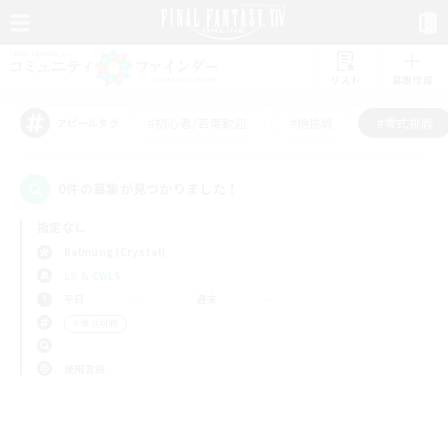
リスト
募集作成
#初心者/若葉歓迎
#絶挑戦
#零式挑戦
アピールタグ
0件の募集が見つかりました！
指定なし
Balmung (Crystal)
LS & CWLS
平日
週末
＃零式挑戦
使用言語