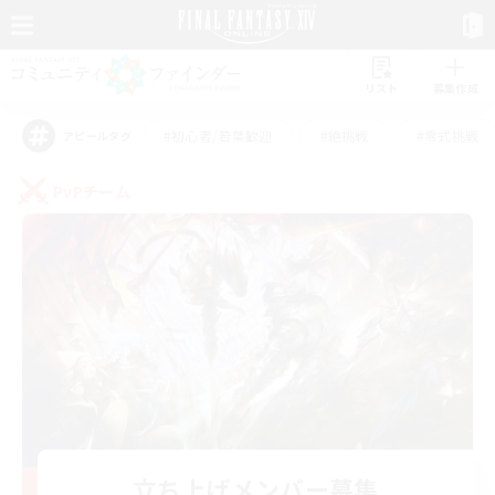
リスト
募集作成
#初心者/若葉歓迎
#絶挑戦
#零式挑戦
アピールタグ
PvPチーム
立ち上げメンバー募集