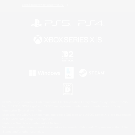
利用者情報の外部送信について
©2026 Sony Interactive Entertainment LLC."PlayStation Family Mark", "PlayStation", "PS5
logo", "PS5", "PS4 logo" and "PS4" are registered trademarks or trademarks of Sony
Interactive Entertainment Inc.
Microsoft, the XBOX Sphere mark, the Series X|S logo and XBOX Series X|S are trademarks
of the Microsoft group of companies.
Nintendo Switch is a trademark of Nintendo.
Windows is either a registered trademark or trademark of Microsoft Corporation in the United
States and/or other countries.