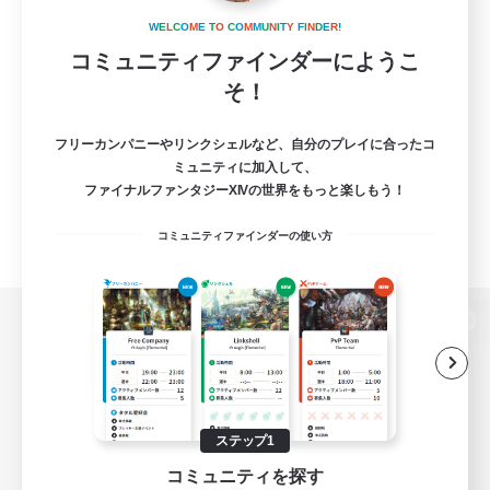
W
E
L
C
O
M
E
T
O
C
O
M
M
U
N
I
T
Y
F
I
N
D
E
R
!
コミュニティファインダーにようこ
そ！
フリーカンパニーやリンクシェルなど、自分のプレイに合ったコ
ミュニティに加入して、
ファイナルファンタジーXIVの世界をもっと楽しもう！
コミュニティファインダーの使い方
パソコン版へ
関連商品
e-STOREで購入
ステップ1
コミュニティを探す
ゲームダウンロード