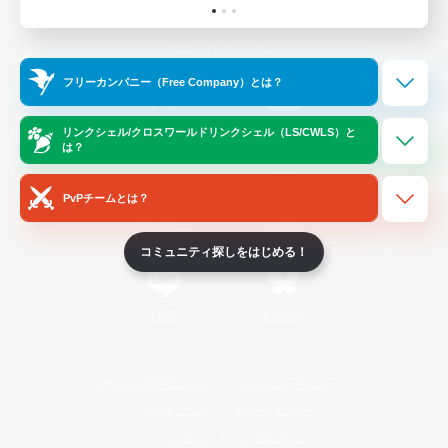
Official Information
フリーカンパニー（Free Company）とは？
/
X
News
YouTube
リンクシェル/クロスワールドリンクシェル（LS/CWLS）と
は？
PvPチームとは？
Instagram
Twitch
コミュニティ探しをはじめる！
LINE
Bluesky
レーティング制度について
プライバシーポリシー
著作権について
サポートセンター
ライセンス
ルール＆ポリシー