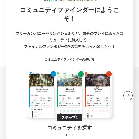
W
E
L
C
O
M
E
T
O
C
O
M
M
U
N
I
T
Y
F
I
N
D
E
R
!
コミュニティファインダーにようこ
そ！
フリーカンパニーやリンクシェルなど、自分のプレイに合ったコ
ミュニティに加入して、
ファイナルファンタジーXIVの世界をもっと楽しもう！
コミュニティファインダーの使い方
パソコン版へ
関連商品
e-STOREで購入
ステップ1
ゲームダウンロード
コミュニティを探す