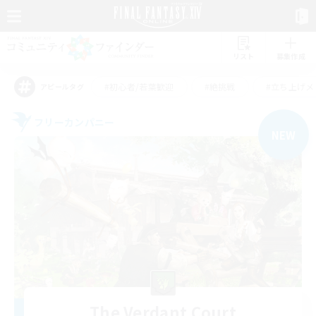
リスト
募集作成
#初心者/若葉歓迎
#絶挑戦
#立ち上げメ
アピールタグ
フリーカンパニー
NEW
The Verdant Court