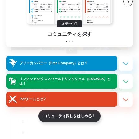
ステップ1
コミュニティを探す
Degen Den
フリーカンパニー（Free Company）とは？
追加メンバー募集
Balmung [Crystal]
リンクシェル/クロスワールドリンクシェル（LS/CWLS）と
は？
100
募集人数
PvPチームとは？
LGBTQIA+
コミュニティ探しをはじめる！