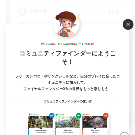
150
募集人数
RP-Campaigns!
W
E
L
C
O
M
E
T
O
C
O
M
M
U
N
I
T
Y
F
I
N
D
E
R
!
コミュニティファインダーにようこ
そ！
フリーカンパニーやリンクシェルなど、自分のプレイに合ったコ
EN
ミュニティに加入して、
ファイナルファンタジーXIVの世界をもっと楽しもう！
詳細を見る
募集期間: 2026/09/03 まで
コミュニティファインダーの使い方
フリーカンパニー
NEW