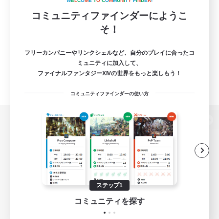
W
E
L
C
O
M
E
T
O
C
O
M
M
U
N
I
T
Y
F
I
N
D
E
R
!
コミュニティファインダーにようこ
そ！
フリーカンパニーやリンクシェルなど、自分のプレイに合ったコ
ミュニティに加入して、
ファイナルファンタジーXIVの世界をもっと楽しもう！
コミュニティファインダーの使い方
パソコン版へ
関連商品
e-STOREで購入
ステップ1
ゲームダウンロード
コミュニティを探す