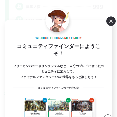
999
募集人数
LetsPartyFFXIVDiscord
W
E
L
C
O
M
E
T
O
C
O
M
M
U
N
I
T
Y
F
I
N
D
E
R
!
コミュニティファインダーにようこ
そ！
フリーカンパニーやリンクシェルなど、自分のプレイに合ったコ
EN
ミュニティに加入して、
ファイナルファンタジーXIVの世界をもっと楽しもう！
詳細を見る
募集期間: 2026/08/24 まで
コミュニティファインダーの使い方
クロスワールドリンクシェル