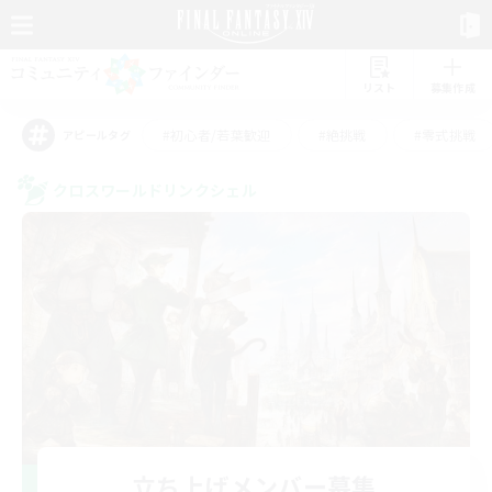
リスト
募集作成
#初心者/若葉歓迎
#絶挑戦
#零式挑戦
アピールタグ
クロスワールドリンクシェル
立ち上げメンバー募集