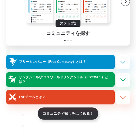
ステップ1
コミュニティを探す
TeamDeng
フリーカンパニー（Free Company）とは？
追加メンバー募集
Crystal
リンクシェル/クロスワールドリンクシェル（LS/CWLS）と
20
募集人数
は？
Cross-DC Moodeng Friends
PvPチームとは？
コミュニティ探しをはじめる！