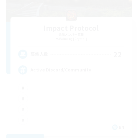
Impact Protocol
追加メンバー募集
Balmung [Crystal]
22
募集人数
Active Discord/Community
EN