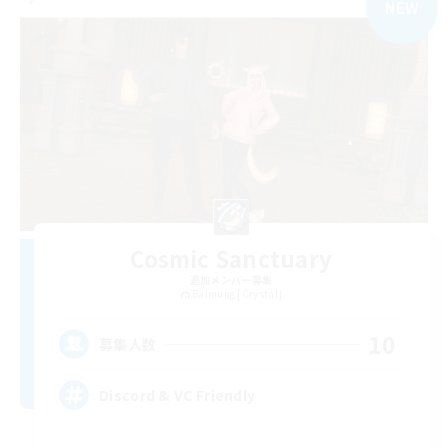
NEW
Cosmic Sanctuary
追加メンバー募集
Balmung [Crystal]
10
募集人数
Discord & VC Friendly