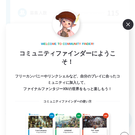
115
募集人数
Adventurer's Guild
W
E
L
C
O
M
E
T
O
C
O
M
M
U
N
I
T
Y
F
I
N
D
E
R
!
コミュニティファインダーにようこ
そ！
フリーカンパニーやリンクシェルなど、自分のプレイに合ったコ
ミュニティに加入して、
EN
ファイナルファンタジーXIVの世界をもっと楽しもう！
詳細を見る
募集期間: 2026/09/06 まで
コミュニティファインダーの使い方
フリーカンパニー
NEW