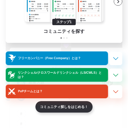
ステップ1
コミュニティを探す
FINAL FANTASY
フリーカンパニー（Free Company）とは？
追加メンバー募集
Balmung [Crystal]
リンクシェル/クロスワールドリンクシェル（LS/CWLS）と
は？
999
募集人数
PvPチームとは？
★FINAL FANTASY★QUIET FC★
コミュニティ探しをはじめる！