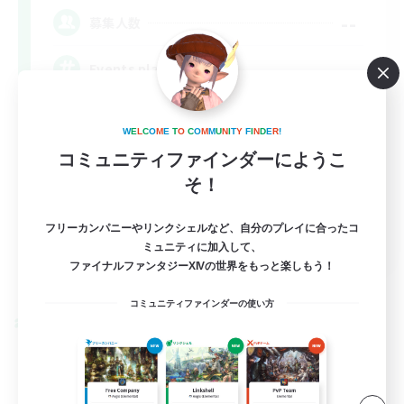
--
募集人数
Events players
W
E
L
C
O
M
E
T
O
C
O
M
M
U
N
I
T
Y
F
I
N
D
E
R
!
コミュニティファインダーにようこ
そ！
フリーカンパニーやリンクシェルなど、自分のプレイに合ったコ
EN / FR
ミュニティに加入して、
ファイナルファンタジーXIVの世界をもっと楽しもう！
詳細を見る
募集期間: 2026/08/28 まで
コミュニティファインダーの使い方
クロスワールドリンクシェル