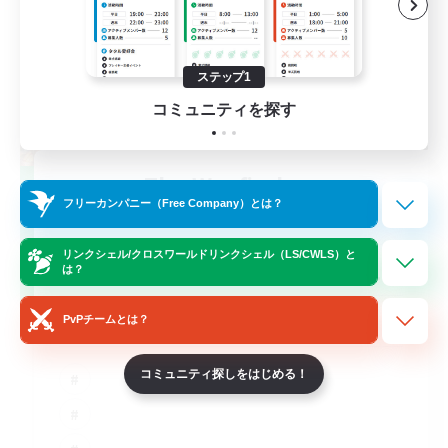
ステップ1
コミュニティを探す
The Wayfinders
フリーカンパニー（Free Company）とは？
追加メンバー募集
Crystal
リンクシェル/クロスワールドリンクシェル（LS/CWLS）と
10
募集人数
は？
Friends
PvPチームとは？
コミュニティ探しをはじめる！