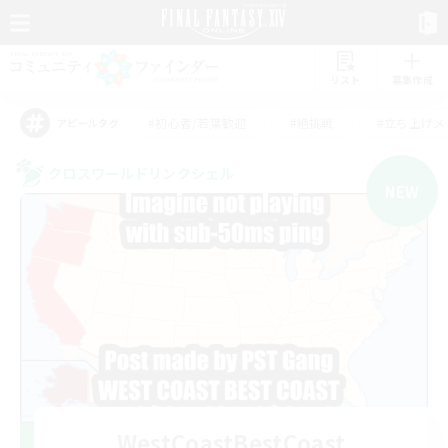
リスト
募集作成
#初心者/若葉歓迎
#絶挑戦
#立ち上げメ
アピールタグ
クロスワールドリンクシェル
NEW
WestCoastBestCoast