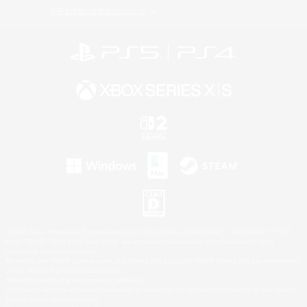
利用者情報の外部送信について
©2026 Sony Interactive Entertainment LLC."PlayStation Family Mark", "PlayStation", "PS5
logo", "PS5", "PS4 logo" and "PS4" are registered trademarks or trademarks of Sony
Interactive Entertainment Inc.
Microsoft, the XBOX Sphere mark, the Series X|S logo and XBOX Series X|S are trademarks
of the Microsoft group of companies.
Nintendo Switch is a trademark of Nintendo.
Windows is either a registered trademark or trademark of Microsoft Corporation in the United
States and/or other countries.