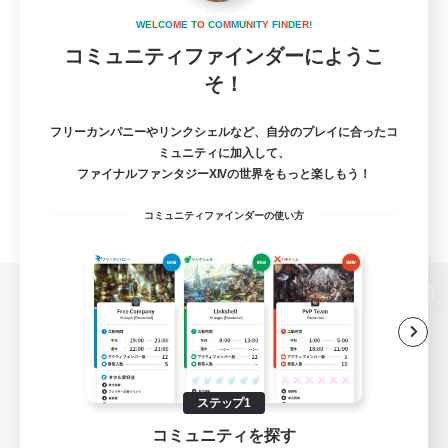
W
E
L
C
O
M
E
T
O
C
O
M
M
U
N
I
T
Y
F
I
N
D
E
R
!
コミュニティファインダーにようこ
そ！
フリーカンパニーやリンクシェルなど、自分のプレイに合ったコ
ミュニティに加入して、
ファイナルファンタジーXIVの世界をもっと楽しもう！
コミュニティファインダーの使い方
パソコン版へ
関連商品
e-STOREで購入
ステップ1
コミュニティを探す
ゲームダウンロード