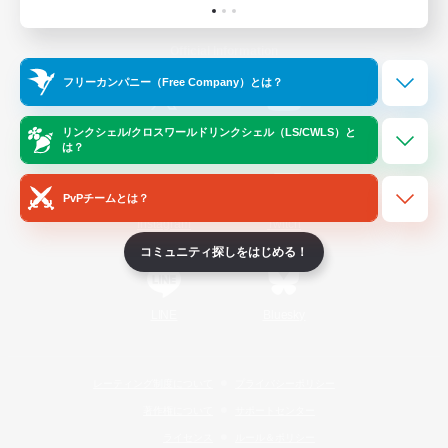
Official Information
フリーカンパニー（Free Company）とは？
/
X
News
YouTube
リンクシェル/クロスワールドリンクシェル（LS/CWLS）と
は？
PvPチームとは？
Instagram
Twitch
コミュニティ探しをはじめる！
LINE
Bluesky
レーティング制度について
プライバシーポリシー
著作権について
サポートセンター
ライセンス
ルール＆ポリシー