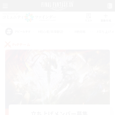
リスト
募集作成
#初心者/若葉歓迎
#絶挑戦
#立ち上げメ
アピールタグ
PvPチーム
立ち上げメンバー募集