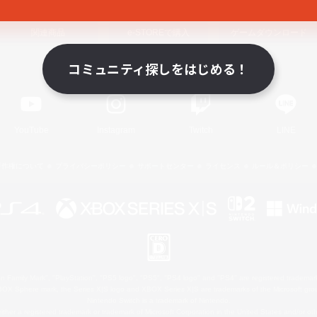
関連商品
e-STOREで購入
ゲームダウンロード
コミュニティ探しをはじめる！
Official Information
YouTube
Instagram
Twitch
LINE
著作権について
プライバシーポリシー
サポートセンター
ライセンス
ルール＆ポリシー
 Family Mark", "PlayStation", "PS5 logo", "PS5", "PS4 logo" and "PS4" are registered trademark
XBOX Sphere mark, the Series X|S logo and XBOX Series X|S are trademarks of the Microsoft gro
Nintendo Switch is a trademark of Nintendo.
ither a registered trademark or trademark of Microsoft Corporation in the United States and/or oth