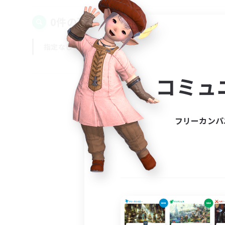
0件の募集が見つかりました！
指定なし
平日
週末
コミュ
フリーカンパ
募