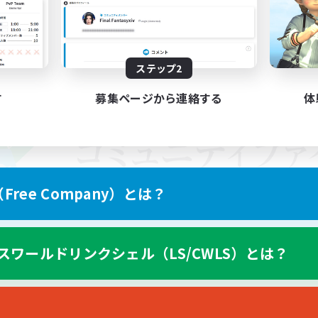
ステップ2
す
募集ページから連絡する
体
ree Company）とは？
スワールドリンクシェル（LS/CWLS）とは？
スマートフォン版へ