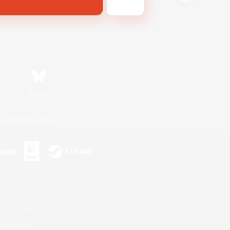
Bluesky
利用者情報の外部送信について
s or trademarks of Sony Interactive Entertainment Inc.
up of companies.
er countries.