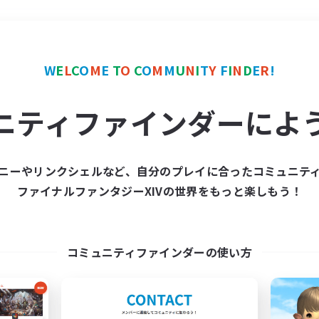
＃絶挑戦
使用言語
W
E
L
C
O
M
E
T
O
C
O
M
M
U
N
I
T
Y
F
I
N
D
E
R
!
ニティファインダーによ
ニーやリンクシェルなど、自分のプレイに合ったコミュニテ
ファイナルファンタジーXIVの世界をもっと楽しもう！
募集数 0件
集が見つかりませんでし
コミュニティファインダーの使い方
条件を変えて検索してみるでっす！