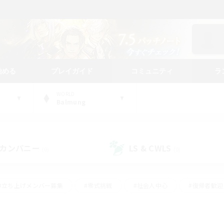
始める
プレイガイド
コミュニティ
ラ
WORLD
Balmung
カンパニー
LS & CWLS
(0)
(0)
#立ち上げメンバー募集
#零式挑戦
#社会人中心
#復帰者歓迎
ギャザラー中心
#モブハント
#ロールプレイ
#体験歓迎
レジャーハント
#クリア目指して頑張る
#ミラプリ（ミラージュプリ