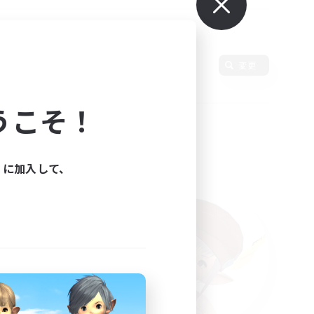
変更
うこそ！
ィに加入して、
た。