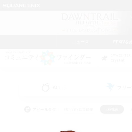
ニュース
FFXIVを
DATA CENTER
Crystal
ALL
フリー
(0)
アピールタグ
#初心者/若葉歓迎
#絶挑戦
#雑談
#なんでも楽しむ
#学生中心
#
#スクリーンショット撮影
#ト