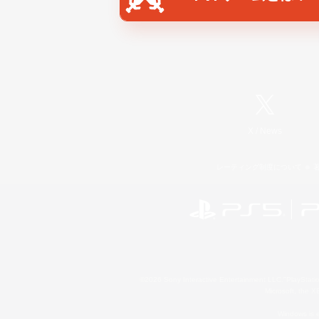
X
/
News
レーティング制度について
©2026 Sony Interactive Entertainment LLC."PlayStation
Microsoft, the 
Windows is e