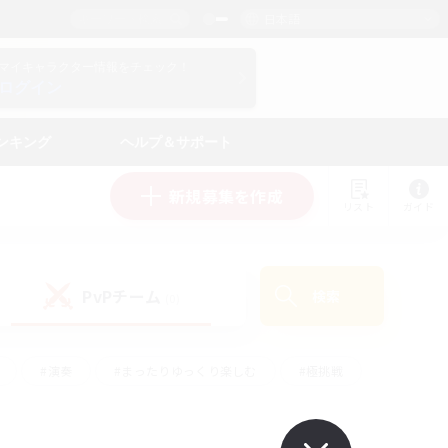
日本語
マイキャラクター情報をチェック！
ログイン
ンキング
ヘルプ＆サポート
新規募集を作成
リスト
ガイド
PvPチーム
検索
(0)
#演奏
#まったりゆっくり楽しむ
#極挑戦
#ハウジング
#レベリング
#クラフター中心
ズム）
#プレイヤー主催イベント