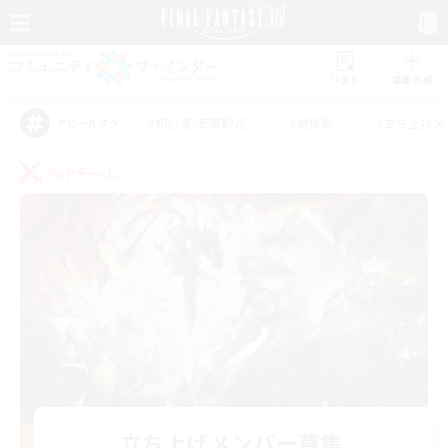
リスト
募集作成
#初心者/若葉歓迎
#絶挑戦
#立ち上げメ
アピールタグ
PvPチーム
立ち上げメンバー募集