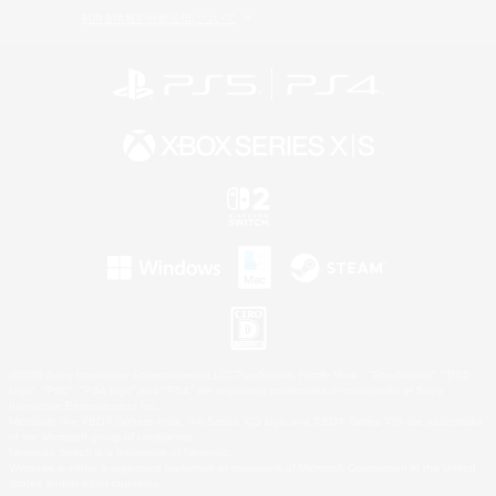
利用者情報の外部送信について
©2026 Sony Interactive Entertainment LLC."PlayStation Family Mark", "PlayStation", "PS5
logo", "PS5", "PS4 logo" and "PS4" are registered trademarks or trademarks of Sony
Interactive Entertainment Inc.
Microsoft, the XBOX Sphere mark, the Series X|S logo and XBOX Series X|S are trademarks
of the Microsoft group of companies.
Nintendo Switch is a trademark of Nintendo.
Windows is either a registered trademark or trademark of Microsoft Corporation in the United
States and/or other countries.