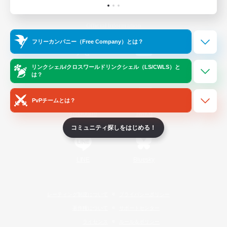
Official Information
フリーカンパニー（Free Company）とは？
/
X
News
YouTube
リンクシェル/クロスワールドリンクシェル（LS/CWLS）と
は？
PvPチームとは？
Instagram
Twitch
コミュニティ探しをはじめる！
LINE
Bluesky
レーティング制度について
プライバシーポリシー
著作権について
サポートセンター
ライセンス
ルール＆ポリシー