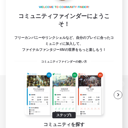
W
E
L
C
O
M
E
T
O
C
O
M
M
U
N
I
T
Y
F
I
N
D
E
R
!
コミュニティファインダーにようこ
そ！
フリーカンパニーやリンクシェルなど、自分のプレイに合ったコ
ミュニティに加入して、
ファイナルファンタジーXIVの世界をもっと楽しもう！
コミュニティファインダーの使い方
パソコン版へ
関連商品
e-STOREで購入
ステップ1
コミュニティを探す
ゲームダウンロード