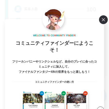
100
募集人数
LGBTQIA+
W
E
L
C
O
M
E
T
O
C
O
M
M
U
N
I
T
Y
F
I
N
D
E
R
!
コミュニティファインダーにようこ
そ！
フリーカンパニーやリンクシェルなど、自分のプレイに合ったコ
EN
ミュニティに加入して、
ファイナルファンタジーXIVの世界をもっと楽しもう！
詳細を見る
募集期間: 2026/09/03 まで
コミュニティファインダーの使い方
フリーカンパニー
NEW