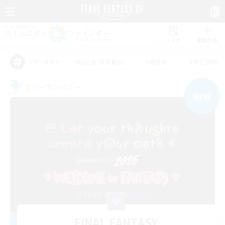
リスト
募集作成
#初心者/若葉歓迎
#絶挑戦
#零式挑戦
アピールタグ
フリーカンパニー
NEW
FINAL FANTASY