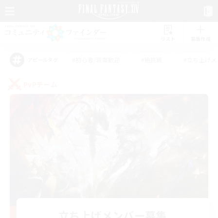
リスト
募集作成
#初心者/若葉歓迎
#絶挑戦
#立ち上げメ
アピールタグ
PvPチーム
立ち上げメンバー募集