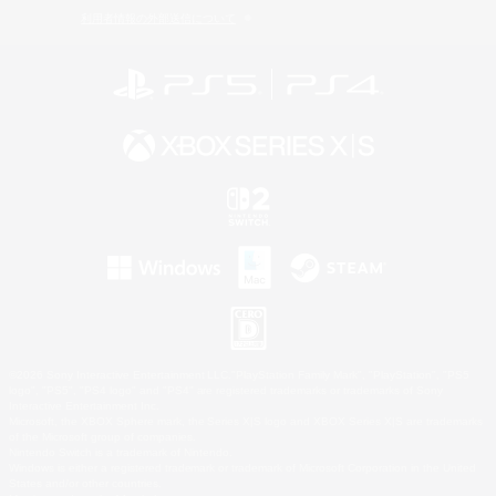
利用者情報の外部送信について
©2026 Sony Interactive Entertainment LLC."PlayStation Family Mark", "PlayStation", "PS5
logo", "PS5", "PS4 logo" and "PS4" are registered trademarks or trademarks of Sony
Interactive Entertainment Inc.
Microsoft, the XBOX Sphere mark, the Series X|S logo and XBOX Series X|S are trademarks
of the Microsoft group of companies.
Nintendo Switch is a trademark of Nintendo.
Windows is either a registered trademark or trademark of Microsoft Corporation in the United
States and/or other countries.