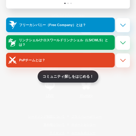
Official Information
フリーカンパニー（Free Company）とは？
/
X
News
YouTube
リンクシェル/クロスワールドリンクシェル（LS/CWLS）と
は？
PvPチームとは？
Instagram
Twitch
コミュニティ探しをはじめる！
LINE
Bluesky
レーティング制度について
プライバシーポリシー
著作権について
サポートセンター
ライセンス
ルール＆ポリシー