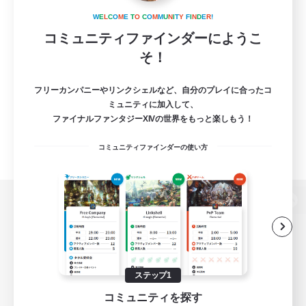
W
E
L
C
O
M
E
T
O
C
O
M
M
U
N
I
T
Y
F
I
N
D
E
R
!
コミュニティファインダーにようこ
そ！
フリーカンパニーやリンクシェルなど、自分のプレイに合ったコ
ミュニティに加入して、
ファイナルファンタジーXIVの世界をもっと楽しもう！
コミュニティファインダーの使い方
パソコン版へ
関連商品
e-STOREで購入
ステップ1
コミュニティを探す
ゲームダウンロード