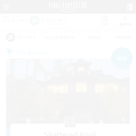
リスト
募集作成
#初心者/若葉歓迎
#絶挑戦
#零式挑戦
アピールタグ
フリーカンパニー
NEW
Shattered Anvil