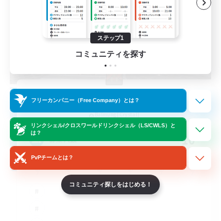
ステップ1
コミュニティを探す
The Empire's Maidens
フリーカンパニー（Free Company）とは？
追加メンバー募集
Balmung [Crystal]
リンクシェル/クロスワールドリンクシェル（LS/CWLS）と
は？
10
募集人数
PvPチームとは？
コミュニティ探しをはじめる！