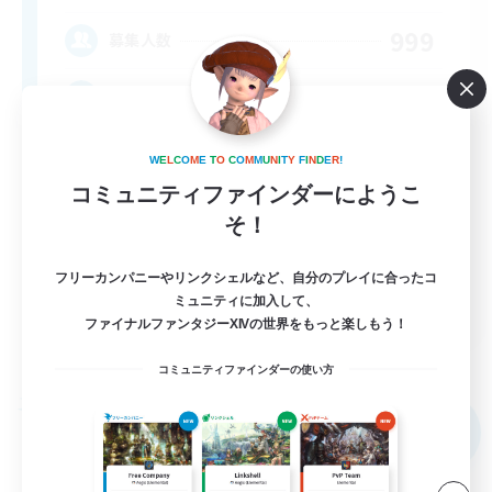
999
募集人数
★FINAL FANTASY★QUIET FC★
W
E
L
C
O
M
E
T
O
C
O
M
M
U
N
I
T
Y
F
I
N
D
E
R
!
コミュニティファインダーにようこ
そ！
フリーカンパニーやリンクシェルなど、自分のプレイに合ったコ
EN
ミュニティに加入して、
ファイナルファンタジーXIVの世界をもっと楽しもう！
詳細を見る
募集期間: 2026/09/02 まで
コミュニティファインダーの使い方
フリーカンパニー
NEW