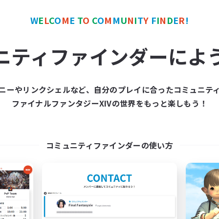
W
E
L
C
O
M
E
T
O
C
O
M
M
U
N
I
T
Y
F
I
N
D
E
R
!
カンパニー
フリーカンパニー
NEW
ニティファインダーによ
ニーやリンクシェルなど、自分のプレイに合ったコミュニテ
ファイナルファンタジーXIVの世界をもっと楽しもう！
arriors of Sunlight
Degen Den
追加メンバー募集
追加メンバー募集
Balmung [Crystal]
Balmung [Crystal]
コミュニティファインダーの使い方
動時間
活動時間
1:00
24:00
6:00
日
平日
1:00
24:00
0:00
末
週末
94
クティブメンバー数
アクティブメンバー数