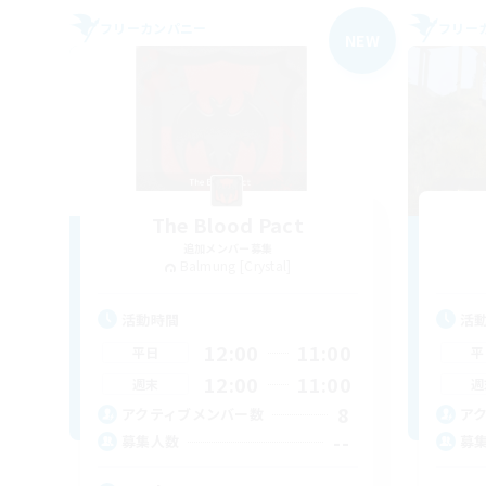
フリーカンパニー
フリー
NEW
The Blood Pact
追加メンバー募集
Balmung [Crystal]
活動時間
活
12:00
11:00
平日
平
12:00
11:00
週末
週
8
アクティブメンバー数
ア
--
募集人数
募