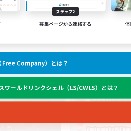
150
集人数
募集人数
ステップ2
-Campaigns!
LGBTQIA+
す
募集ページから連絡する
体
EN
ree Company）とは？
募集期間: 2026/09/03 まで
募集期間: 20
スワールドリンクシェル（LS/CWLS）とは？
カンパニー
クロスワールドリンクシェル
NEW