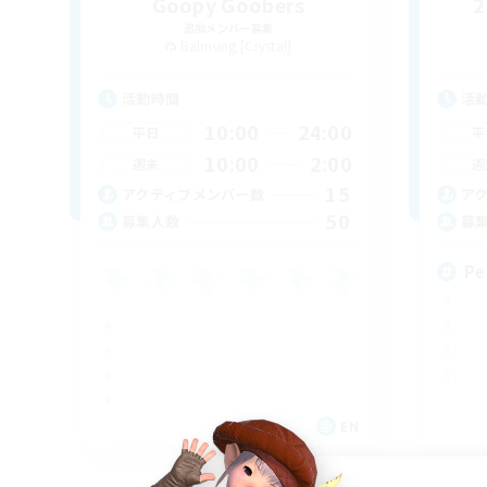
Goopy Goobers
2
追加メンバー募集
Balmung [Crystal]
活動時間
活
10:00
24:00
平日
平
10:00
2:00
週末
週
15
アクティブメンバー数
ア
50
募集人数
募
Pe
EN
募集期間: 2026/09/04 まで