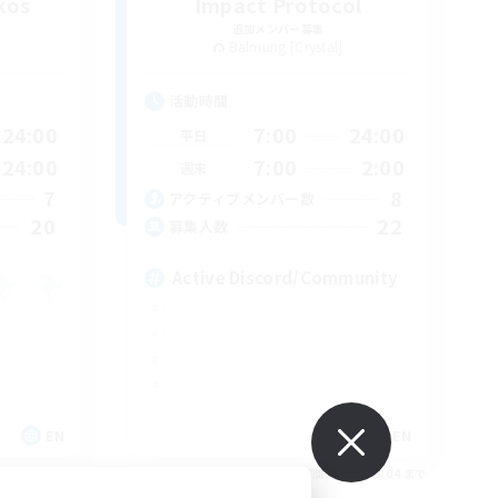
kos
Impact Protocol
追加メンバー募集
Balmung [Crystal]
活動時間
24:00
7:00
24:00
平日
24:00
7:00
2:00
週末
7
8
アクティブメンバー数
20
22
募集人数
Active Discord/Community
EN
EN
26/09/04 まで
募集期間: 2026/09/04 まで