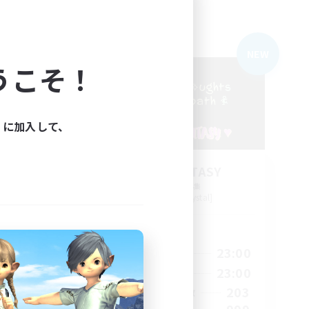
フリーカンパニー
NEW
NEW
うこそ！
ィに加入して、
FINAL FANTASY
追加メンバー募集
Balmung [Crystal]
活動時間
23:00
0:00
23:00
平日
23:00
0:00
23:00
週末
47
203
アクティブメンバー数