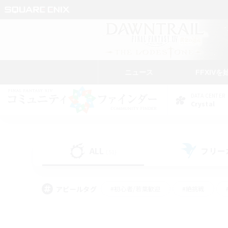
ニュース
FFXIVを
DATA CENTER
Crystal
ALL
フリー
(51)
アピールタグ
#初心者/若葉歓迎
#絶挑戦
#モブハント
#学生中心
#なんでも楽しむ
#スクリーンショット撮影
#ハウジ