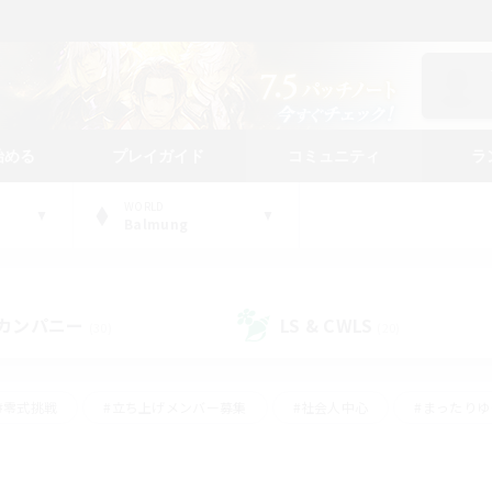
始める
プレイガイド
コミュニティ
ラ
WORLD
Balmung
カンパニー
LS & CWLS
(30)
(20)
#零式挑戦
#立ち上げメンバー募集
#社会人中心
#まったり
#体験歓迎
#クラフター中心
#ギャザラー中心
#ロー
ング
#演奏
#ミラプリ（ミラージュプリズム）
#クリア目指