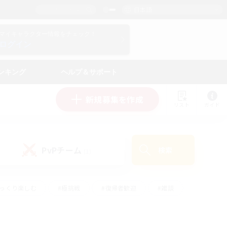
日本語
マイキャラクター情報をチェック！
ログイン
ンキング
ヘルプ＆サポート
新規募集を作成
リスト
ガイド
PvPチーム
検索
(1)
ゆっくり楽しむ
#極挑戦
#復帰者歓迎
#雑談
ルプレイ
#トレジャーハント
#レベリング
して頑張る
#プレイヤー主催イベント