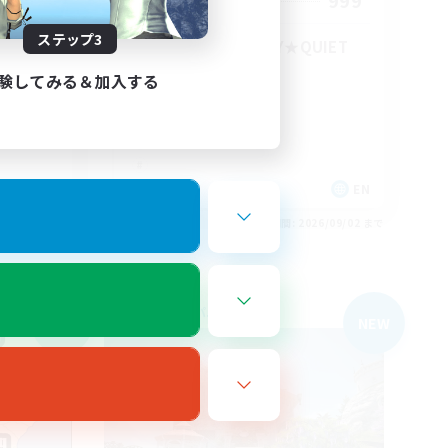
100
999
募集人数
ステップ3
★FINAL FANTASY★QUIET
FC★
験してみる＆加入する
EN
EN
26/09/03 まで
募集期間: 2026/09/02 まで
フリーカンパニー
NEW
NEW