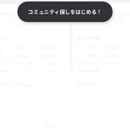
コミュニティ探しをはじめる！
Field & Forge Ind.
WestCoastBestC
追加メンバー募集
追加メンバー募集
Balmung [Crystal]
Crystal
活動時間
動時間
1:00
1:00
24:00
平日
日
1:00
1:00
24:00
週末
末
43
アクティブメンバー数
クティブメンバー数
15
募集人数
集人数
WCBC
BT+ SafePlace
EN