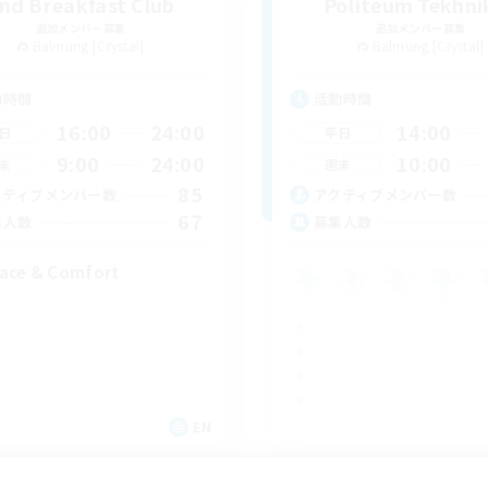
nd Breakfast Club
Politeum Tekhni
追加メンバー募集
追加メンバー募集
Balmung [Crystal]
Balmung [Crystal]
動時間
活動時間
16:00
24:00
14:00
日
平日
9:00
24:00
10:00
末
週末
85
クティブメンバー数
アクティブメンバー数
67
集人数
募集人数
ace & Comfort
EN
募集期間: 2026/09/04 まで
募集期間: 20