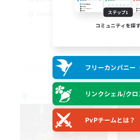
募
ステップ1
Completion
RP
コミュニティを探
EN
フリーカンパニー（F
募集期間: 2026/09/03 まで
リンクシェル/クロ
フリーカンパニー
フリー
NEW
PvPチームとは？