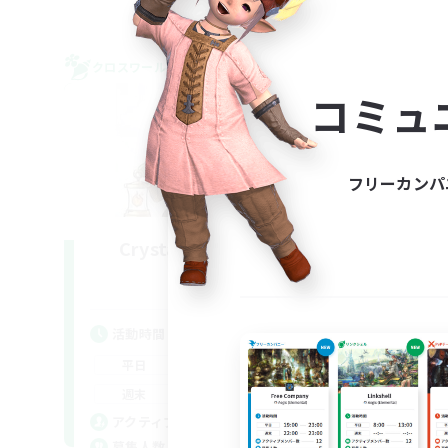
クロスワールドリンクシェル
フリー
コミュ
フリーカンパ
Crystal Completion!
W
追加メンバー募集
Crystal
活動時間
活
0:00
23:00
平日
平
0:00
23:00
週末
週
999
アクティブメンバー数
ア
999
募集人数