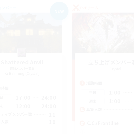
カンパニー
PvPチーム
NEW
Shattered Anvil
立ち上げメンバー
追加メンバー募集
Crystal
Balmung [Crystal]
活動時間
動時間
1:00
平日
17:00
24:00
日
1:00
週末
12:00
24:00
末
募集人数
11
クティブメンバー数
10
集人数
C.C./Frontline