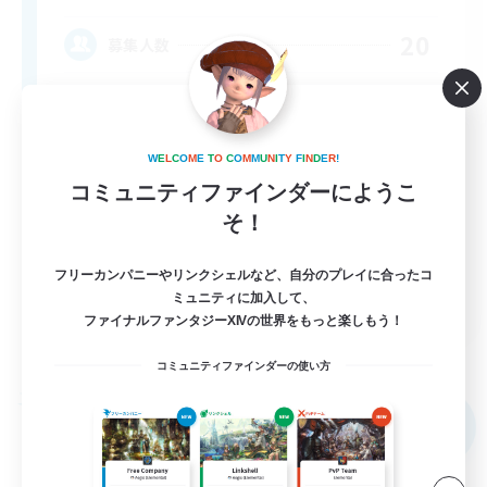
20
募集人数
W
E
L
C
O
M
E
T
O
C
O
M
M
U
N
I
T
Y
F
I
N
D
E
R
!
コミュニティファインダーにようこ
そ！
フリーカンパニーやリンクシェルなど、自分のプレイに合ったコ
EN
ミュニティに加入して、
ファイナルファンタジーXIVの世界をもっと楽しもう！
詳細を見る
募集期間: 2026/09/04 まで
コミュニティファインダーの使い方
フリーカンパニー
NEW