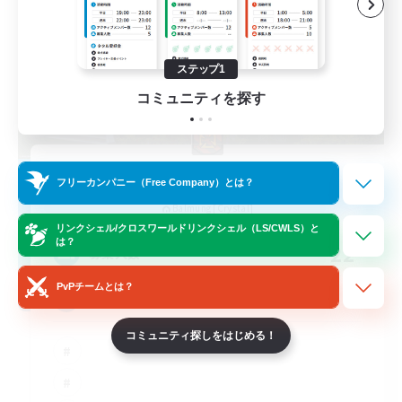
ステップ1
コミュニティを探す
Impact Protocol
フリーカンパニー（Free Company）とは？
追加メンバー募集
Balmung [Crystal]
リンクシェル/クロスワールドリンクシェル（LS/CWLS）と
は？
22
募集人数
PvPチームとは？
Active Discord/Community
コミュニティ探しをはじめる！