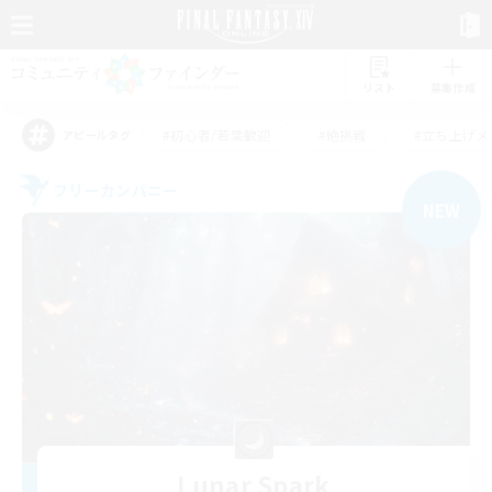
リスト
募集作成
#初心者/若葉歓迎
#絶挑戦
#立ち上げメ
アピールタグ
フリーカンパニー
NEW
Lunar Spark