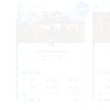
フリーカンパニー
フリー
NEW
Shattered Anvil
追加メンバー募集
Balmung [Crystal]
活動時間
活
17:00
24:00
平日
平
12:00
24:00
週末
週
11
アクティブメンバー数
ア
10
募集人数
募