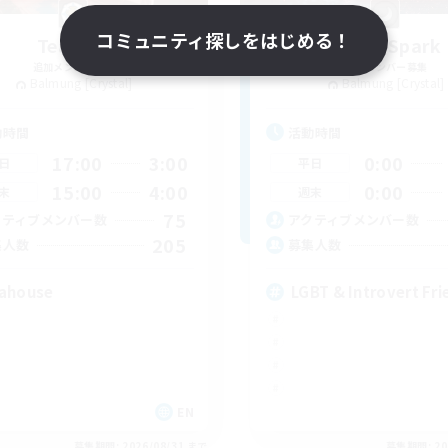
コミュニティ探しをはじめる！
Teatime
Lunar Spark
追加メンバー募集
追加メンバー募集
Balmung [Crystal]
Balmung [Crystal]
動時間
活動時間
17:00
3:00
0:00
日
平日
15:00
4:00
0:00
末
週末
75
クティブメンバー数
アクティブメンバー数
205
集人数
募集人数
ahouse
LGBT & Introvert Fri
EN
募集期間: 2026/08/31 まで
募集期間: 20