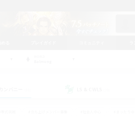
始める
プレイガイド
コミュニティ
ラ
WORLD
Balmung
カンパニー
LS & CWLS
(30)
(20)
#零式挑戦
#立ち上げメンバー募集
#社会人中心
#まったり
#体験歓迎
#クラフター中心
#ギャザラー中心
#ロー
ング
#演奏
#ミラプリ（ミラージュプリズム）
#クリア目指