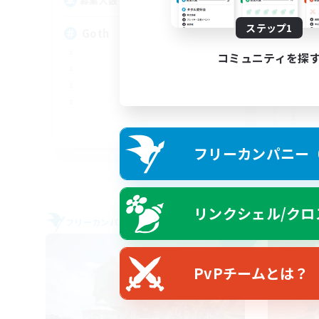
--
募集人数
募
ステップ1
Goth
★F
F
コミュニティを探
EN
フリーカンパニー（F
募集期間: 2026/09/03 まで
リンクシェル/クロ
フリーカンパニー
フリー
NEW
PvPチームとは？