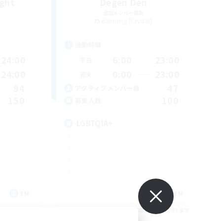
ight
Degen Den
追加メンバー募集
Balmung [Crystal]
活動時間
24:00
6:00
23:00
平日
24:00
0:00
23:00
週末
94
47
アクティブメンバー数
150
100
募集人数
LGBTQIA+
EN
EN
26/09/03 まで
募集期間: 2026/09/03 まで