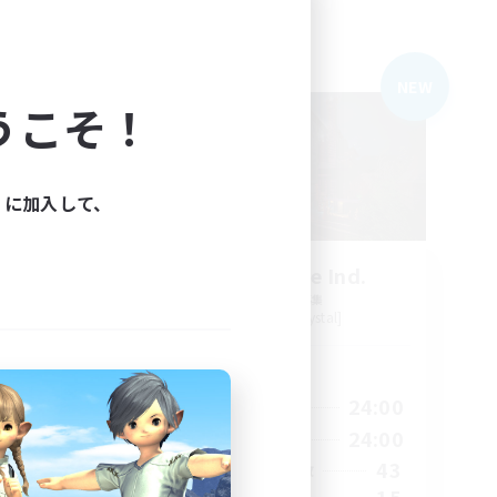
フリーカンパニー
NEW
NEW
うこそ！
ィに加入して、
dens
Field & Forge Ind.
追加メンバー募集
Balmung [Crystal]
活動時間
23:00
1:00
24:00
平日
23:00
1:00
24:00
週末
60
43
アクティブメンバー数