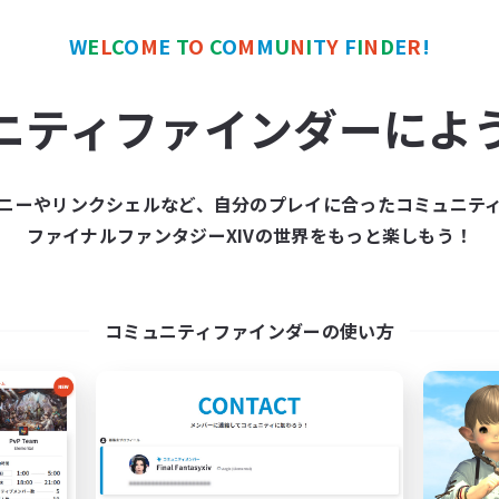
W
E
L
C
O
M
E
T
O
C
O
M
M
U
N
I
T
Y
F
I
N
D
E
R
!
カンパニー
フリーカンパニー
NEW
ニティファインダーによ
ニーやリンクシェルなど、自分のプレイに合ったコミュニテ
ファイナルファンタジーXIVの世界をもっと楽しもう！
FINAL FANTASY
The Empire's Mai
追加メンバー募集
追加メンバー募集
Balmung [Crystal]
Balmung [Crystal]
コミュニティファインダーの使い方
動時間
活動時間
0:00
23:00
0:00
日
平日
0:00
23:00
0:00
末
週末
203
クティブメンバー数
アクティブメンバー数