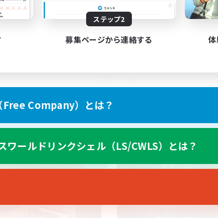
999
集人数
募集人数
ステップ2
INAL FANTASY★QUIET
C★
す
募集ページから連絡する
体
EN
ree Company）とは？
募集期間: 2026/09/02 まで
募集期間: 20
スワールドリンクシェル（LS/CWLS）とは？
カンパニー
フリーカンパニー
NEW