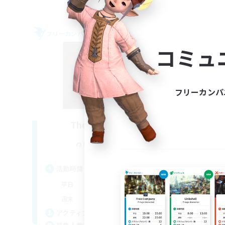
フリーカンパニー
フリー
NEW
コミュ
フリーカンパ
The Blood Pact
追加メンバー募集
Balmung [Crystal]
活動時間
活
12:00
11:00
平日
平
12:00
11:00
週末
週
8
アクティブメンバー数
ア