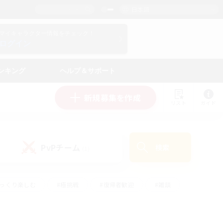
日本語
マイキャラクター情報をチェック！
ログイン
ンキング
ヘルプ＆サポート
新規募集を作成
リスト
ガイド
PvPチーム
検索
(1)
ゆっくり楽しむ
#極挑戦
#復帰者歓迎
#雑談
ルプレイ
#トレジャーハント
#レベリング
して頑張る
#プレイヤー主催イベント