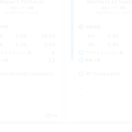
Impact Protocol
Warriors of Sunl
追加メンバー募集
追加メンバー募集
Balmung [Crystal]
Balmung [Crystal]
動時間
活動時間
7:00
24:00
1:00
日
平日
7:00
2:00
1:00
末
週末
8
クティブメンバー数
アクティブメンバー数
22
集人数
募集人数
tive Discord/Community
RP-Campaigns!
EN
募集期間: 2026/09/04 まで
募集期間: 20