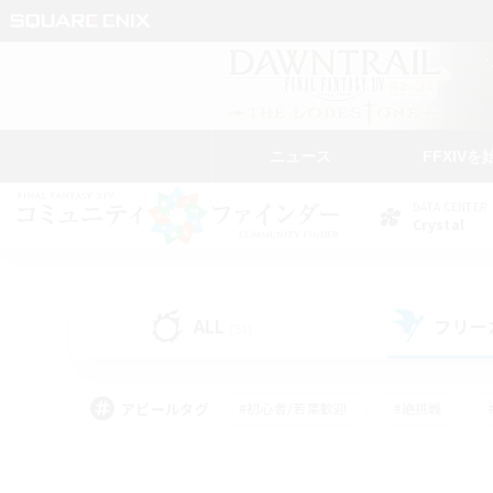
ニュース
FFXIVを
DATA CENTER
Crystal
ALL
フリー
(51)
アピールタグ
#初心者/若葉歓迎
#絶挑戦
#モブハント
#学生中心
#なんでも楽しむ
#スクリーンショット撮影
#ハウジ