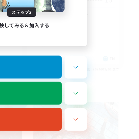
10
15
募集人数
ステップ3
LGBT+ SafePlace
験してみる＆加入する
EN
EN
26/09/02 まで
募集期間: 2026/09/01 まで
フリーカンパニー
NEW