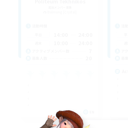
Politeum Tekhnikos
追加メンバー募集
Balmung [Crystal]
活動時間
活
14:00
24:00
平日
平
10:00
24:00
週末
週
7
アクティブメンバー数
ア
20
募集人数
募
Ac
EN
募集期間: 2026/09/04 まで