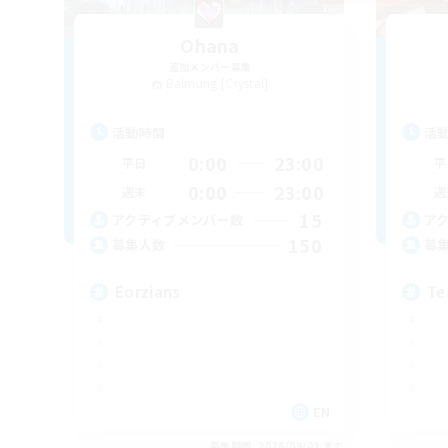
Ohana
追加メンバー募集
Balmung [Crystal]
活動時間
活
0:00
23:00
平日
平
0:00
23:00
週末
週
15
アクティブメンバー数
ア
150
募集人数
募
Eorzians
Te
EN
募集期間: 2026/09/01 まで