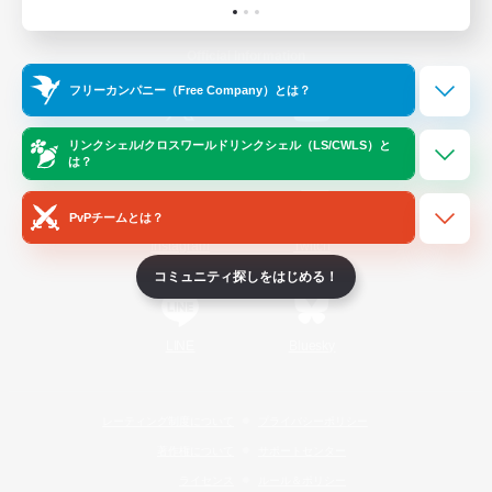
Official Information
フリーカンパニー（Free Company）とは？
/
X
News
YouTube
リンクシェル/クロスワールドリンクシェル（LS/CWLS）と
は？
PvPチームとは？
Instagram
Twitch
コミュニティ探しをはじめる！
LINE
Bluesky
レーティング制度について
プライバシーポリシー
著作権について
サポートセンター
ライセンス
ルール＆ポリシー