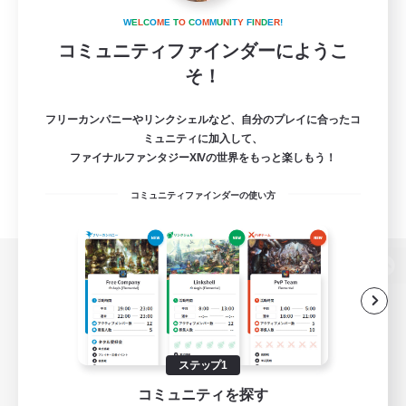
W
E
L
C
O
M
E
T
O
C
O
M
M
U
N
I
T
Y
F
I
N
D
E
R
!
コミュニティファインダーにようこ
そ！
フリーカンパニーやリンクシェルなど、自分のプレイに合ったコ
ミュニティに加入して、
ファイナルファンタジーXIVの世界をもっと楽しもう！
コミュニティファインダーの使い方
パソコン版へ
関連商品
e-STOREで購入
ステップ1
コミュニティを探す
ゲームダウンロード