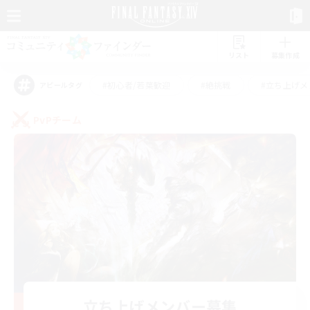
リスト
募集作成
#初心者/若葉歓迎
#絶挑戦
#立ち上げメ
アピールタグ
PvPチーム
立ち上げメンバー募集