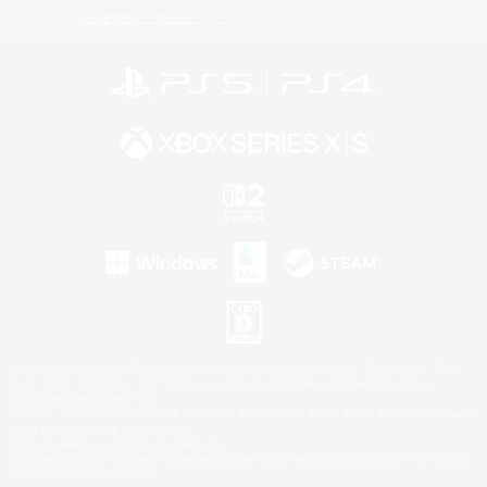
利用者情報の外部送信について
©2026 Sony Interactive Entertainment LLC."PlayStation Family Mark", "PlayStation", "PS5
logo", "PS5", "PS4 logo" and "PS4" are registered trademarks or trademarks of Sony
Interactive Entertainment Inc.
Microsoft, the XBOX Sphere mark, the Series X|S logo and XBOX Series X|S are trademarks
of the Microsoft group of companies.
Nintendo Switch is a trademark of Nintendo.
Windows is either a registered trademark or trademark of Microsoft Corporation in the United
States and/or other countries.