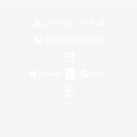
利用者情報の外部送信について
©2026 Sony Interactive Entertainment LLC."PlayStation Family Mark", "PlayStation", "PS5
logo", "PS5", "PS4 logo" and "PS4" are registered trademarks or trademarks of Sony
Interactive Entertainment Inc.
Microsoft, the XBOX Sphere mark, the Series X|S logo and XBOX Series X|S are trademarks
of the Microsoft group of companies.
Nintendo Switch is a trademark of Nintendo.
Windows is either a registered trademark or trademark of Microsoft Corporation in the United
States and/or other countries.