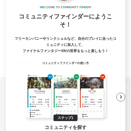
W
E
L
C
O
M
E
T
O
C
O
M
M
U
N
I
T
Y
F
I
N
D
E
R
!
コミュニティファインダーにようこ
そ！
フリーカンパニーやリンクシェルなど、自分のプレイに合ったコ
ミュニティに加入して、
ファイナルファンタジーXIVの世界をもっと楽しもう！
コミュニティファインダーの使い方
パソコン版へ
関連商品
e-STOREで購入
ステップ1
コミュニティを探す
ゲームダウンロード