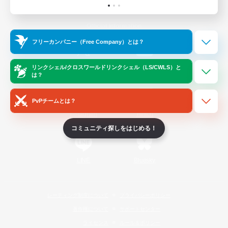
Official Information
フリーカンパニー（Free Company）とは？
/
X
News
YouTube
リンクシェル/クロスワールドリンクシェル（LS/CWLS）と
は？
PvPチームとは？
Instagram
Twitch
コミュニティ探しをはじめる！
LINE
Bluesky
レーティング制度について
プライバシーポリシー
著作権について
サポートセンター
ライセンス
ルール＆ポリシー