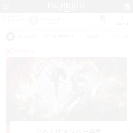
リスト
募集作成
#初心者/若葉歓迎
#絶挑戦
#立ち上げメ
アピールタグ
PvPチーム
立ち上げメンバー募集