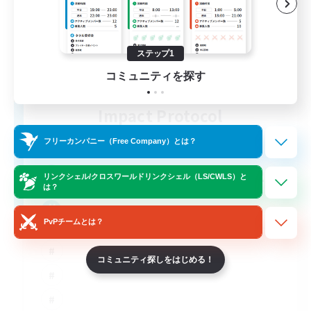
ステップ1
コミュニティを探す
Impact Protocol
追加メンバー募集
Balmung [Crystal]
フリーカンパニー（Free Company）とは？
22
募集人数
リンクシェル/クロスワールドリンクシェル（LS/CWLS）と
は？
Active Discord/Community
PvPチームとは？
コミュニティ探しをはじめる！