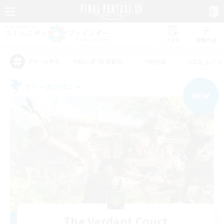
リスト
募集作成
#初心者/若葉歓迎
#絶挑戦
#立ち上げメ
アピールタグ
フリーカンパニー
NEW
The Verdant Court