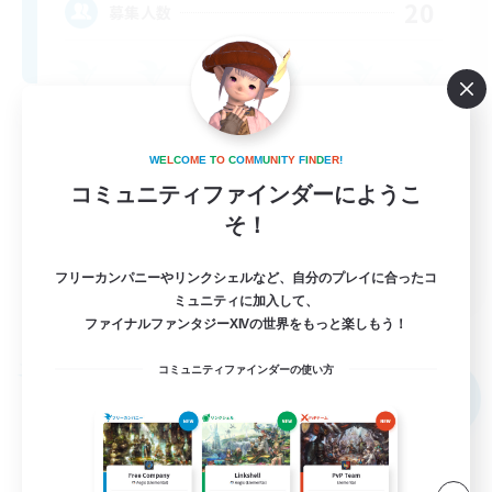
20
募集人数
W
E
L
C
O
M
E
T
O
C
O
M
M
U
N
I
T
Y
F
I
N
D
E
R
!
コミュニティファインダーにようこ
そ！
EN
フリーカンパニーやリンクシェルなど、自分のプレイに合ったコ
ミュニティに加入して、
詳細を見る
ファイナルファンタジーXIVの世界をもっと楽しもう！
募集期間: 2026/09/04 まで
コミュニティファインダーの使い方
フリーカンパニー
NEW