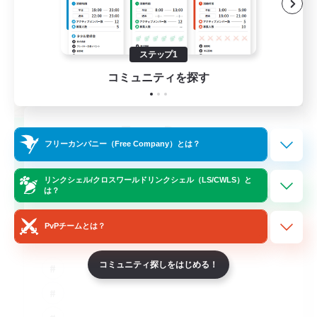
ステップ1
コミュニティを探す
TeamDeng
フリーカンパニー（Free Company）とは？
追加メンバー募集
Crystal
リンクシェル/クロスワールドリンクシェル（LS/CWLS）と
20
募集人数
は？
Cross-DC Moodeng Friends
PvPチームとは？
コミュニティ探しをはじめる！