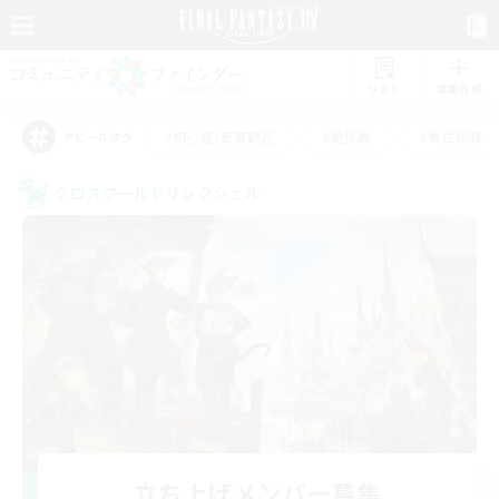
リスト
募集作成
#初心者/若葉歓迎
#絶挑戦
#零式挑戦
アピールタグ
クロスワールドリンクシェル
立ち上げメンバー募集