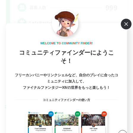
999
募集人数
LetsPartyFFXIVDiscord
W
E
L
C
O
M
E
T
O
C
O
M
M
U
N
I
T
Y
F
I
N
D
E
R
!
コミュニティファインダーにようこ
そ！
フリーカンパニーやリンクシェルなど、自分のプレイに合ったコ
EN
ミュニティに加入して、
ファイナルファンタジーXIVの世界をもっと楽しもう！
詳細を見る
募集期間: 2026/08/24 まで
コミュニティファインダーの使い方
クロスワールドリンクシェル