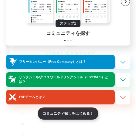
ステップ1
コミュニティを探す
FINAL FANTASY
追加メンバー募集
フリーカンパニー（Free Company）とは？
Balmung [Crystal]
リンクシェル/クロスワールドリンクシェル（LS/CWLS）と
999
募集人数
は？
★FINAL FANTASY★QUIET FC★
PvPチームとは？
コミュニティ探しをはじめる！