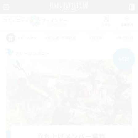
リスト
募集作成
#初心者/若葉歓迎
#絶挑戦
#零式挑戦
アピールタグ
フリーカンパニー
NEW
立ち上げメンバー募集