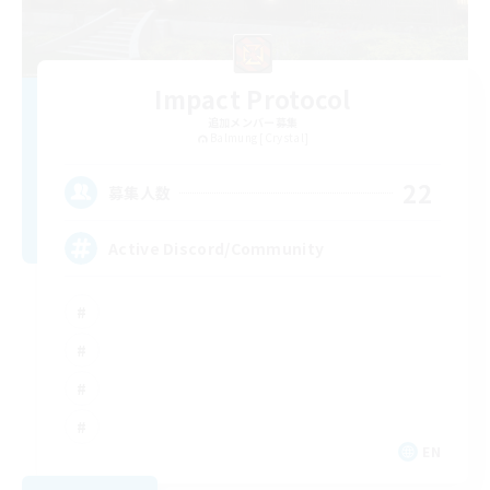
Impact Protocol
追加メンバー募集
Balmung [Crystal]
22
募集人数
Active Discord/Community
EN