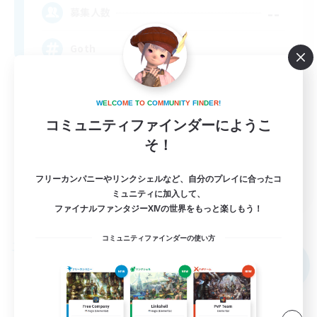
--
募集人数
Goth
W
E
L
C
O
M
E
T
O
C
O
M
M
U
N
I
T
Y
F
I
N
D
E
R
!
コミュニティファインダーにようこ
そ！
EN
フリーカンパニーやリンクシェルなど、自分のプレイに合ったコ
ミュニティに加入して、
詳細を見る
ファイナルファンタジーXIVの世界をもっと楽しもう！
募集期間: 2026/09/03 まで
コミュニティファインダーの使い方
フリーカンパニー
NEW