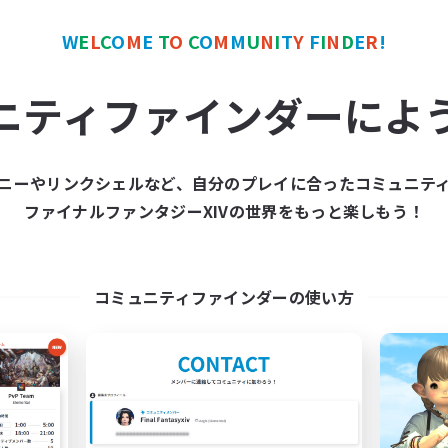
W
E
L
C
O
M
E
T
O
C
O
M
M
U
N
I
T
Y
F
I
N
D
E
R
!
カンパニー
フリーカンパニー
NEW
ニティファインダーによ
ニーやリンクシェルなど、自分のプレイに合ったコミュニテ
ファイナルファンタジーXIVの世界をもっと楽しもう！
Cosmic Sanctuary
Goopy Goober
追加メンバー募集
追加メンバー募集
Balmung [Crystal]
Balmung [Crystal]
コミュニティファインダーの使い方
動時間
活動時間
1:00
24:00
10:00
日
平日
1:00
24:00
10:00
末
週末
20
クティブメンバー数
アクティブメンバー数
10
集人数
募集人数