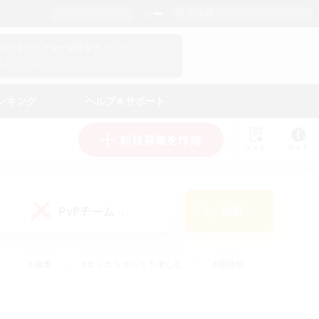
日本語
マイキャラクター情報をチェック！
ログイン
ンキング
ヘルプ＆サポート
新規募集を作成
リスト
ガイド
PvPチーム
検索
(1)
#演奏
#まったりゆっくり楽しむ
#極挑戦
#ハウジング
#レベリング
#クラフター中心
ズム）
#プレイヤー主催イベント