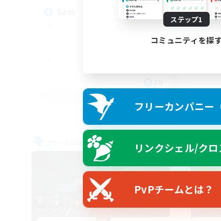
Goth
Di
ステップ1
コミュニティを探
EN
募集期間: 2026/09/05 まで
フリーカンパニー（F
フリーカンパニー
フリー
リンクシェル/クロ
NEW
PvPチームとは？