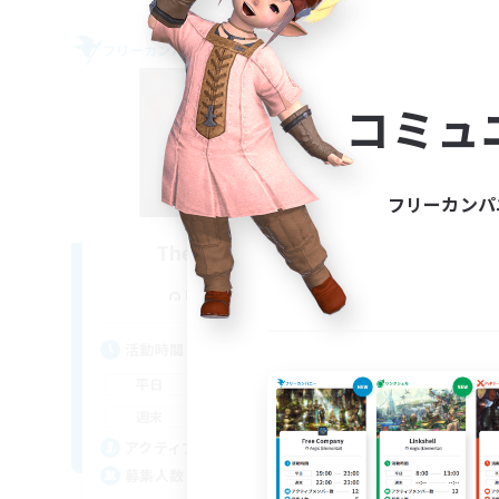
フリーカンパニー
フリー
NEW
コミュ
フリーカンパ
The Blood Pact
追加メンバー募集
Balmung [Crystal]
活動時間
活
12:00
11:00
平日
平
12:00
11:00
週末
週
8
アクティブメンバー数
ア
--
募集人数
募