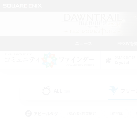
ニュース
FFXIVを
DATA CENTER
Crystal
ALL
フリー
(50)
アピールタグ
#初心者/若葉歓迎
#絶挑戦
#雑談
#なんでも楽しむ
#学生中心
#
#スクリーンショット撮影
#ト