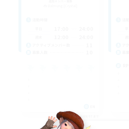
追加メンバー募集
Balmung [Crystal]
活動時間
活
17:00
24:00
平日
平
12:00
24:00
週末
週
11
アクティブメンバー数
ア
10
募集人数
募
RP
EN
募集期間: 2026/09/07 まで