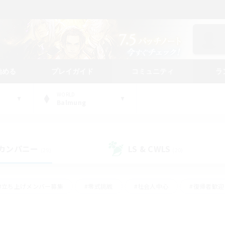
始める
プレイガイド
コミュニティ
ラ
WORLD
Balmung
カンパニー
LS & CWLS
(29)
(20)
#立ち上げメンバー募集
#零式挑戦
#社会人中心
#復帰者歓迎
ギャザラー中心
#モブハント
#ロールプレイ
#体験歓迎
レジャーハント
#クリア目指して頑張る
#ミラプリ（ミラージュプリ