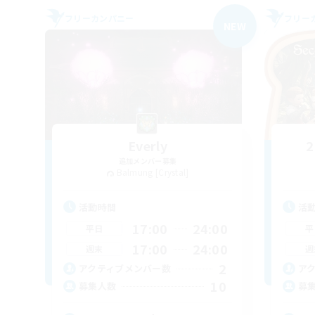
フリーカンパニー
フリー
NEW
Everly
2
追加メンバー募集
Balmung [Crystal]
活動時間
活
17:00
24:00
平日
平
17:00
24:00
週末
週
2
アクティブメンバー数
ア
10
募集人数
募