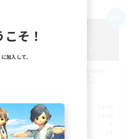
フリーカンパニー
NEW
NEW
うこそ！
ィに加入して、
s
Politeum Tekhnikos
追加メンバー募集
Balmung [Crystal]
活動時間
24:00
14:00
24:00
平日
2:00
10:00
24:00
週末
15
7
アクティブメンバー数
50
20
募集人数