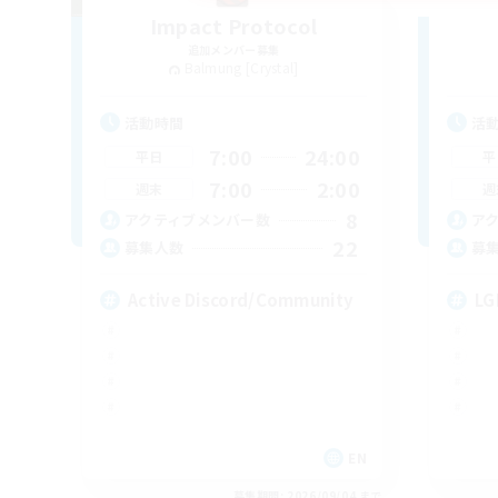
Impact Protocol
追加メンバー募集
Balmung [Crystal]
活動時間
活
7:00
24:00
平日
平
7:00
2:00
週末
週
8
アクティブメンバー数
ア
22
募集人数
募
Active Discord/Community
LG
EN
募集期間: 2026/09/04 まで