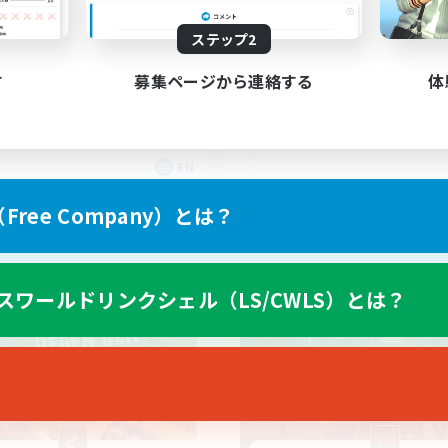
scord & VC Friendly
ステップ2
す
募集ページから連絡する
体
EN
募集期間: 2026/09/04 まで
募集期間: 20
ree Company）とは？
カンパニー
フリーカンパニー
スワールドリンクシェル（LS/CWLS）とは？
NEW