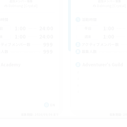
追加メンバー募集
追加メンバー募集
Balmung [Crystal]
Balmung [Crystal]
動時間
活動時間
1:00
24:00
1:00
日
平日
1:00
24:00
1:00
末
週末
999
クティブメンバー数
アクティブメンバー数
999
集人数
募集人数
 Academy
Adventurer's Guild
EN
募集期間: 2026/09/06 まで
募集期間: 20