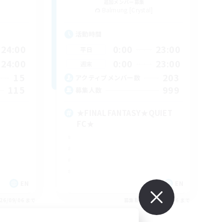
追加メンバー募集
Balmung [Crystal]
活動時間
24:00
0:00
23:00
平日
24:00
0:00
23:00
週末
15
203
アクティブメンバー数
115
999
募集人数
★FINAL FANTASY★QUIET
FC★
EN
EN
26/09/06 まで
募集期間: 2026/09/06 まで