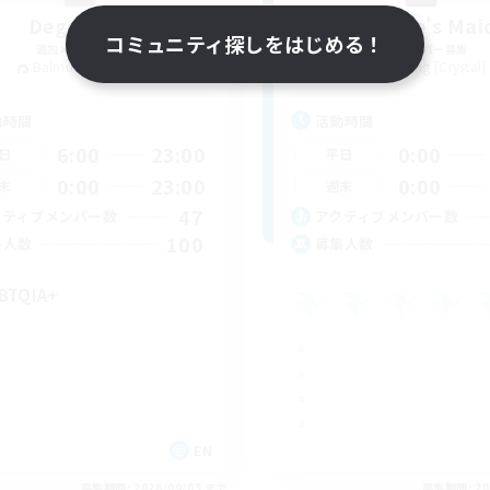
Degen Den
The Empire's Mai
コミュニティ探しをはじめる！
追加メンバー募集
追加メンバー募集
Balmung [Crystal]
Balmung [Crystal]
動時間
活動時間
6:00
23:00
0:00
日
平日
0:00
23:00
0:00
末
週末
47
クティブメンバー数
アクティブメンバー数
100
集人数
募集人数
BTQIA+
EN
募集期間: 2026/09/03 まで
募集期間: 20