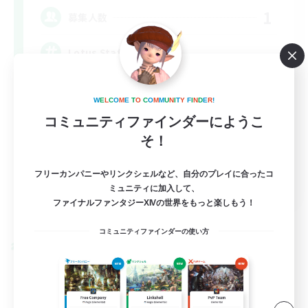
1
募集人数
Lotus Staff
W
E
L
C
O
M
E
T
O
C
O
M
M
U
N
I
T
Y
F
I
N
D
E
R
!
コミュニティファインダーにようこ
そ！
フリーカンパニーやリンクシェルなど、自分のプレイに合ったコ
EN
ミュニティに加入して、
ファイナルファンタジーXIVの世界をもっと楽しもう！
詳細を見る
募集期間: 2026/08/24 まで
コミュニティファインダーの使い方
クロスワールドリンクシェル