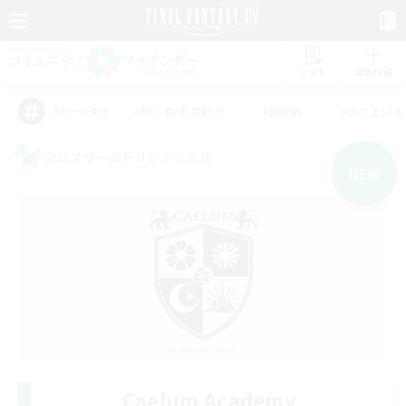
リスト
募集作成
#初心者/若葉歓迎
#絶挑戦
#立ち上げメ
アピールタグ
クロスワールドリンクシェル
NEW
Caelum Academy