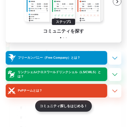
ステップ1
コミュニティを探す
Let's Party! Crystal
フリーカンパニー（Free Company）とは？
追加メンバー募集
Crystal
リンクシェル/クロスワールドリンクシェル（LS/CWLS）と
999
募集人数
は？
LetsPartyFFXIVDiscord
PvPチームとは？
コミュニティ探しをはじめる！