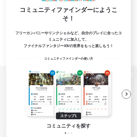
W
E
L
C
O
M
E
T
O
C
O
M
M
U
N
I
T
Y
F
I
N
D
E
R
!
コミュニティファインダーにようこ
そ！
フリーカンパニーやリンクシェルなど、自分のプレイに合ったコ
ミュニティに加入して、
ファイナルファンタジーXIVの世界をもっと楽しもう！
コミュニティファインダーの使い方
パソコン版へ
関連商品
e-STOREで購入
ステップ1
ゲームダウンロード
コミュニティを探す