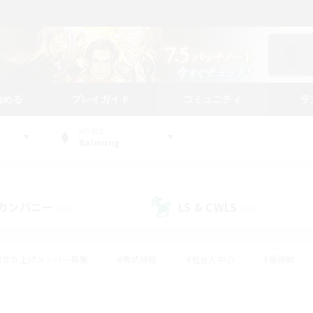
始める
プレイガイド
コミュニティ
ラ
WORLD
Balmung
カンパニー
LS & CWLS
(29)
(20)
#立ち上げメンバー募集
#零式挑戦
#社会人中心
#極挑戦
#体験歓迎
#ロールプレイ
#ギャザラー中心
#クラフター中
て頑張る
#スクリーンショット撮影
#ミラプリ（ミラージュプリズム