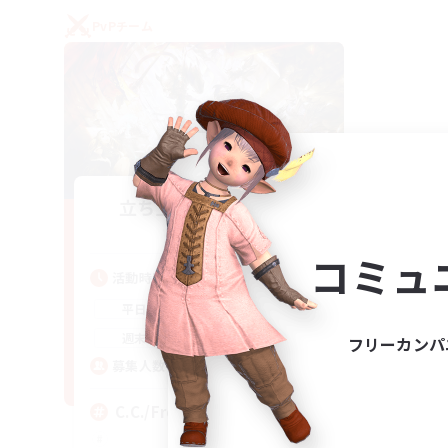
PvPチーム
立ち上げメンバー募集
Crystal
コミュ
活動時間
1:00
24:00
平日
1:00
24:00
週末
フリーカンパ
10
募集人数
C.C./Frontline