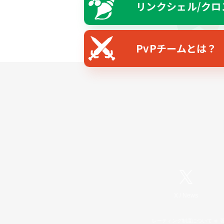
リンクシェル/クロ
PvPチームとは？
X
/
News
レーティング制度について