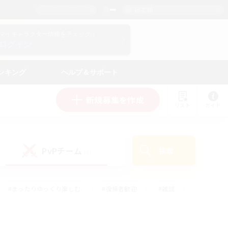
日本語
マイキャラクター情報をチェック！
ログイン
ンキング
ヘルプ＆サポート
新規募集を作成
リスト
ガイド
PvPチーム
検索
(1)
#まったりゆっくり楽しむ
#復帰者歓迎
#雑談
心
#演奏
#トレジャーハント
#ハウジング
）
#プレイヤー主催イベント