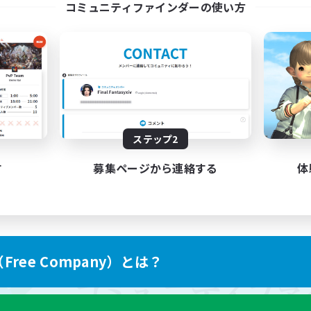
コミュニティファインダーの使い方
ステップ2
す
募集ページから連絡する
体
ree Company）とは？