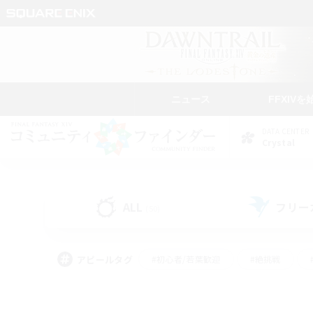
ニュース
FFXIVを
DATA CENTER
Crystal
ALL
フリー
(50)
アピールタグ
#初心者/若葉歓迎
#絶挑戦
#なんでも楽しむ
#学生中心
#モブハント
#レベリング
#クリア目指し