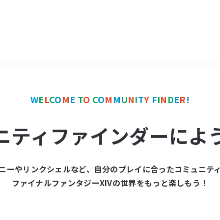
W
E
L
C
O
M
E
T
O
C
O
M
M
U
N
I
T
Y
F
I
N
D
E
R
!
ニティファインダーによ
ニーやリンクシェルなど、自分のプレイに合ったコミュニテ
ファイナルファンタジーXIVの世界をもっと楽しもう！