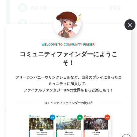
999
募集人数
LetsPartyFFXIVDiscord
W
E
L
C
O
M
E
T
O
C
O
M
M
U
N
I
T
Y
F
I
N
D
E
R
!
コミュニティファインダーにようこ
そ！
フリーカンパニーやリンクシェルなど、自分のプレイに合ったコ
EN
ミュニティに加入して、
ファイナルファンタジーXIVの世界をもっと楽しもう！
詳細を見る
募集期間: 2026/08/24 まで
コミュニティファインダーの使い方
クロスワールドリンクシェル