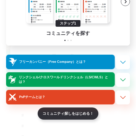
ステップ1
コミュニティを探す
TeamDeng
フリーカンパニー（Free Company）とは？
追加メンバー募集
Crystal
リンクシェル/クロスワールドリンクシェル（LS/CWLS）と
20
募集人数
は？
Cross-DC Moodeng Friends
PvPチームとは？
コミュニティ探しをはじめる！