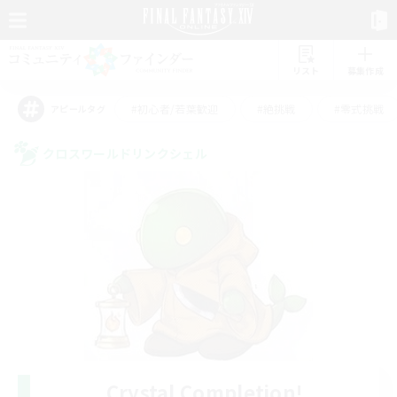
リスト
募集作成
#初心者/若葉歓迎
#絶挑戦
#零式挑戦
アピールタグ
クロスワールドリンクシェル
Crystal Completion!