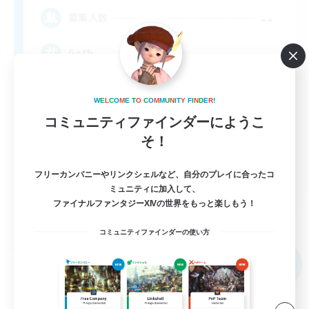
--
募集人数
Goth
W
E
L
C
O
M
E
T
O
C
O
M
M
U
N
I
T
Y
F
I
N
D
E
R
!
コミュニティファインダーにようこ
そ！
フリーカンパニーやリンクシェルなど、自分のプレイに合ったコ
EN
ミュニティに加入して、
ファイナルファンタジーXIVの世界をもっと楽しもう！
詳細を見る
募集期間: 2026/09/03 まで
コミュニティファインダーの使い方
フリーカンパニー
NEW