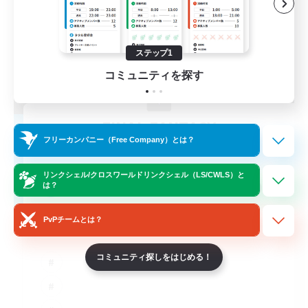
ステップ1
コミュニティを探す
FINAL FANTASY
フリーカンパニー（Free Company）とは？
追加メンバー募集
Balmung [Crystal]
リンクシェル/クロスワールドリンクシェル（LS/CWLS）と
999
募集人数
は？
★FINAL FANTASY★QUIET FC★
PvPチームとは？
コミュニティ探しをはじめる！