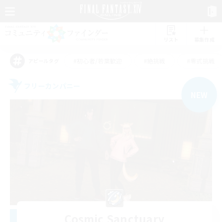
リスト
募集作成
#初心者/若葉歓迎
#絶挑戦
#零式挑戦
アピールタグ
フリーカンパニー
NEW
Cosmic Sanctuary