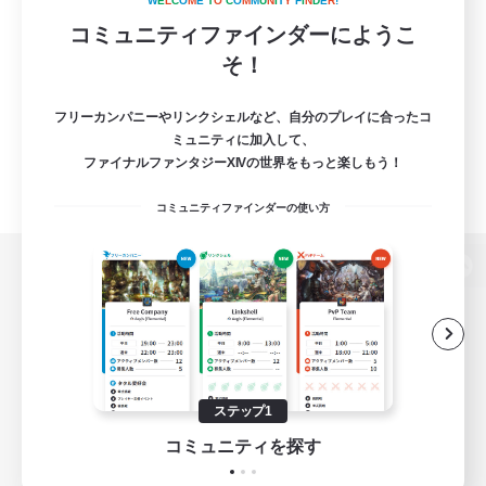
W
E
L
C
O
M
E
T
O
C
O
M
M
U
N
I
T
Y
F
I
N
D
E
R
!
コミュニティファインダーにようこ
そ！
フリーカンパニーやリンクシェルなど、自分のプレイに合ったコ
ミュニティに加入して、
ファイナルファンタジーXIVの世界をもっと楽しもう！
コミュニティファインダーの使い方
パソコン版へ
関連商品
e-STOREで購入
ステップ1
ゲームダウンロード
コミュニティを探す