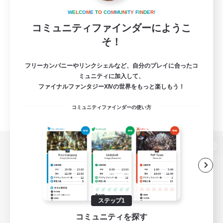
W
E
L
C
O
M
E
T
O
C
O
M
M
U
N
I
T
Y
F
I
N
D
E
R
!
コミュニティファインダーにようこ
そ！
フリーカンパニーやリンクシェルなど、自分のプレイに合ったコ
ミュニティに加入して、
ファイナルファンタジーXIVの世界をもっと楽しもう！
コミュニティファインダーの使い方
パソコン版へ
関連商品
e-STOREで購入
ステップ1
コミュニティを探す
ゲームダウンロード