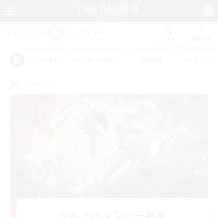
リスト
募集作成
#初心者/若葉歓迎
#絶挑戦
#立ち上げメ
アピールタグ
PvPチーム
立ち上げメンバー募集