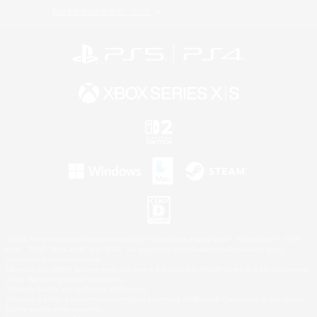
利用者情報の外部送信について
©2026 Sony Interactive Entertainment LLC."PlayStation Family Mark", "PlayStation", "PS5
logo", "PS5", "PS4 logo" and "PS4" are registered trademarks or trademarks of Sony
Interactive Entertainment Inc.
Microsoft, the XBOX Sphere mark, the Series X|S logo and XBOX Series X|S are trademarks
of the Microsoft group of companies.
Nintendo Switch is a trademark of Nintendo.
Windows is either a registered trademark or trademark of Microsoft Corporation in the United
States and/or other countries.