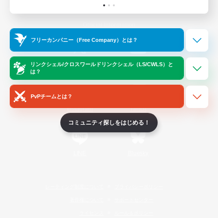
Official Information
フリーカンパニー（Free Company）とは？
/
X
News
YouTube
リンクシェル/クロスワールドリンクシェル（LS/CWLS）と
は？
PvPチームとは？
Instagram
Twitch
コミュニティ探しをはじめる！
LINE
Bluesky
レーティング制度について
プライバシーポリシー
著作権について
サポートセンター
ライセンス
ルール＆ポリシー