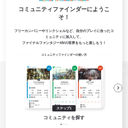
W
E
L
C
O
M
E
T
O
C
O
M
M
U
N
I
T
Y
F
I
N
D
E
R
!
コミュニティファインダーにようこ
そ！
フリーカンパニーやリンクシェルなど、自分のプレイに合ったコ
ミュニティに加入して、
ファイナルファンタジーXIVの世界をもっと楽しもう！
コミュニティファインダーの使い方
パソコン版へ
関連商品
e-STOREで購入
ステップ1
ゲームダウンロード
コミュニティを探す