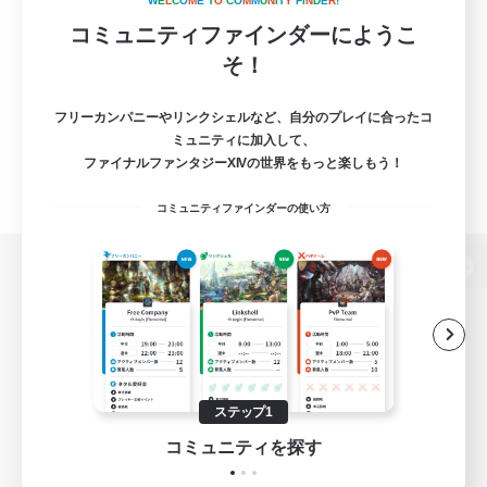
W
E
L
C
O
M
E
T
O
C
O
M
M
U
N
I
T
Y
F
I
N
D
E
R
!
コミュニティファインダーにようこ
そ！
フリーカンパニーやリンクシェルなど、自分のプレイに合ったコ
ミュニティに加入して、
ファイナルファンタジーXIVの世界をもっと楽しもう！
コミュニティファインダーの使い方
パソコン版へ
関連商品
e-STOREで購入
ステップ1
ゲームダウンロード
コミュニティを探す