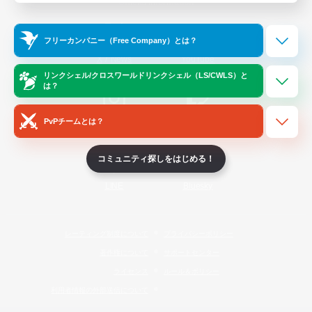
Official Information
フリーカンパニー（Free Company）とは？
/
X
News
YouTube
リンクシェル/クロスワールドリンクシェル（LS/CWLS）と
は？
PvPチームとは？
Instagram
Twitch
コミュニティ探しをはじめる！
LINE
Bluesky
レーティング制度について
プライバシーポリシー
著作権について
サポートセンター
ライセンス
ルール＆ポリシー
利用者情報の外部送信について