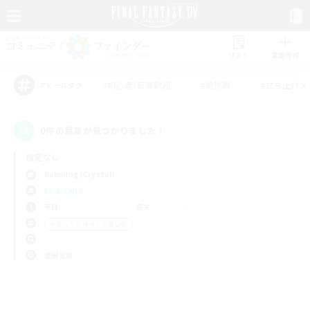
リスト
募集作成
#初心者/若葉歓迎
#絶挑戦
#立ち上げメ
アピールタグ
0件の募集が見つかりました！
指定なし
Balmung (Crystal)
LS & CWLS
平日
週末
＃まったりゆっくり楽しむ
使用言語