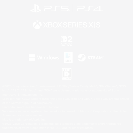
©2026 Sony Interactive Entertainment LLC."PlayStation Family Mark", "PlayStation", "PS5
logo", "PS5", "PS4 logo" and "PS4" are registered trademarks or trademarks of Sony
Interactive Entertainment Inc.
Microsoft, the XBOX Sphere mark, the Series X|S logo and XBOX Series X|S are trademarks
of the Microsoft group of companies.
Nintendo Switch is a trademark of Nintendo.
Windows is either a registered trademark or trademark of Microsoft Corporation in the United
States and/or other countries.
Mac is a trademark of Apple Inc.
©2026 Valve Corporation. Steam and the Steam logo are trademarks and/or registered
trademarks of Valve Corporation in the U.S. and/or other countries.