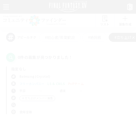
リスト
募集作成
#初心者/若葉歓迎
#絶挑戦
#立ち上げメ
アピールタグ
0件の募集が見つかりました！
指定なし
Balmung (Crystal)
フリーカンパニー
LS & CWLS
PvPチーム
平日
週末
＃立ち上げメンバー募集
使用言語