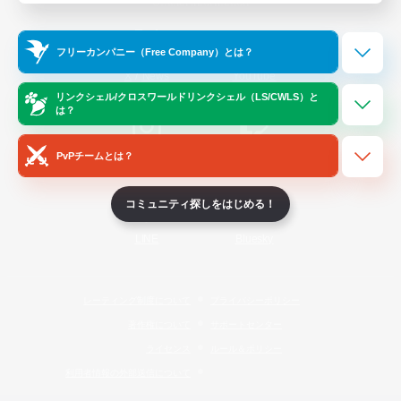
Official Information
フリーカンパニー（Free Company）とは？
/
X
News
YouTube
リンクシェル/クロスワールドリンクシェル（LS/CWLS）と
は？
PvPチームとは？
Instagram
Twitch
コミュニティ探しをはじめる！
LINE
Bluesky
レーティング制度について
プライバシーポリシー
著作権について
サポートセンター
ライセンス
ルール＆ポリシー
利用者情報の外部送信について