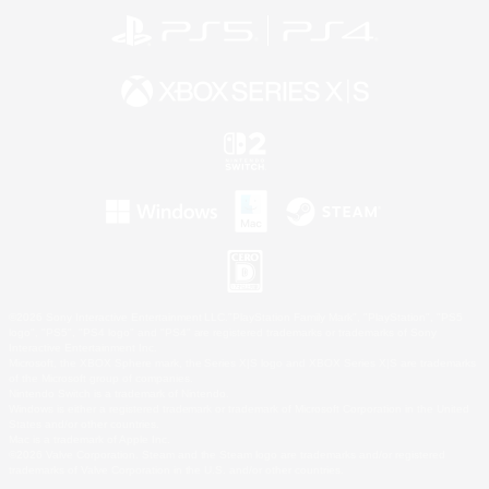
©2026 Sony Interactive Entertainment LLC."PlayStation Family Mark", "PlayStation", "PS5
logo", "PS5", "PS4 logo" and "PS4" are registered trademarks or trademarks of Sony
Interactive Entertainment Inc.
Microsoft, the XBOX Sphere mark, the Series X|S logo and XBOX Series X|S are trademarks
of the Microsoft group of companies.
Nintendo Switch is a trademark of Nintendo.
Windows is either a registered trademark or trademark of Microsoft Corporation in the United
States and/or other countries.
Mac is a trademark of Apple Inc.
©2026 Valve Corporation. Steam and the Steam logo are trademarks and/or registered
trademarks of Valve Corporation in the U.S. and/or other countries.