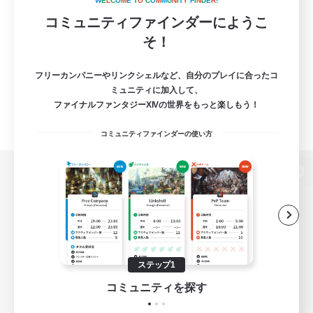
W
E
L
C
O
M
E
T
O
C
O
M
M
U
N
I
T
Y
F
I
N
D
E
R
!
コミュニティファインダーにようこ
そ！
フリーカンパニーやリンクシェルなど、自分のプレイに合ったコ
ミュニティに加入して、
ファイナルファンタジーXIVの世界をもっと楽しもう！
コミュニティファインダーの使い方
パソコン版へ
関連商品
e-STOREで購入
ステップ1
ゲームダウンロード
コミュニティを探す