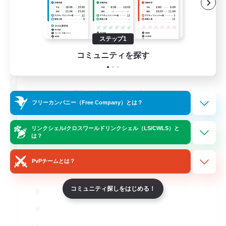
ステップ1
コミュニティを探す
The Wayfinders
フリーカンパニー（Free Company）とは？
追加メンバー募集
Crystal
リンクシェル/クロスワールドリンクシェル（LS/CWLS）と
10
募集人数
は？
Friends
PvPチームとは？
コミュニティ探しをはじめる！