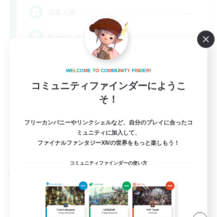
--
募集人数
Events players
W
E
L
C
O
M
E
T
O
C
O
M
M
U
N
I
T
Y
F
I
N
D
E
R
!
コミュニティファインダーにようこ
そ！
フリーカンパニーやリンクシェルなど、自分のプレイに合ったコ
EN / FR
ミュニティに加入して、
ファイナルファンタジーXIVの世界をもっと楽しもう！
詳細を見る
募集期間: 2026/08/28 まで
コミュニティファインダーの使い方
クロスワールドリンクシェル