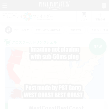
リスト
募集作成
#初心者/若葉歓迎
#絶挑戦
#立ち上げメ
アピールタグ
クロスワールドリンクシェル
NEW
WestCoastBestCoast