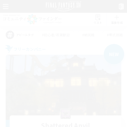
リスト
募集作成
#初心者/若葉歓迎
#絶挑戦
#零式挑戦
アピールタグ
フリーカンパニー
NEW
Shattered Anvil