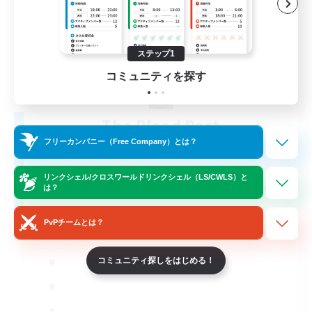
ステップ1
コミュニティを探す
The Blood Pact
追加メンバー募集
フリーカンパニー（Free Company）とは？
Balmung [Crystal]
リンクシェル/クロスワールドリンクシェル（LS/CWLS）と
--
募集人数
は？
Goth
PvPチームとは？
コミュニティ探しをはじめる！