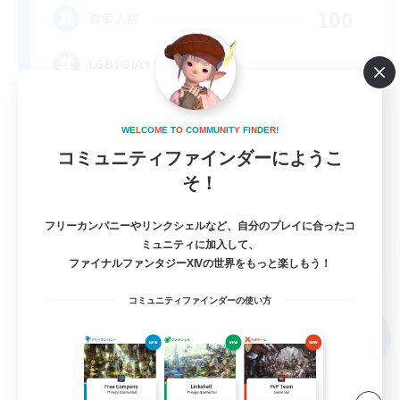
100
募集人数
LGBTQIA+
W
E
L
C
O
M
E
T
O
C
O
M
M
U
N
I
T
Y
F
I
N
D
E
R
!
コミュニティファインダーにようこ
そ！
フリーカンパニーやリンクシェルなど、自分のプレイに合ったコ
EN
ミュニティに加入して、
ファイナルファンタジーXIVの世界をもっと楽しもう！
詳細を見る
募集期間: 2026/09/03 まで
コミュニティファインダーの使い方
フリーカンパニー
NEW