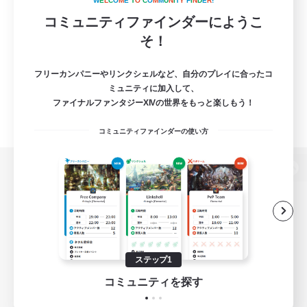
W
E
L
C
O
M
E
T
O
C
O
M
M
U
N
I
T
Y
F
I
N
D
E
R
!
コミュニティファインダーにようこ
そ！
フリーカンパニーやリンクシェルなど、自分のプレイに合ったコ
ミュニティに加入して、
ファイナルファンタジーXIVの世界をもっと楽しもう！
コミュニティファインダーの使い方
パソコン版へ
関連商品
e-STOREで購入
ステップ1
ゲームダウンロード
コミュニティを探す