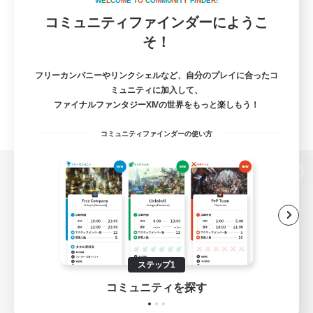
W
E
L
C
O
M
E
T
O
C
O
M
M
U
N
I
T
Y
F
I
N
D
E
R
!
コミュニティファインダーにようこ
そ！
フリーカンパニーやリンクシェルなど、自分のプレイに合ったコ
ミュニティに加入して、
ファイナルファンタジーXIVの世界をもっと楽しもう！
コミュニティファインダーの使い方
パソコン版へ
関連商品
e-STOREで購入
ステップ1
ゲームダウンロード
コミュニティを探す