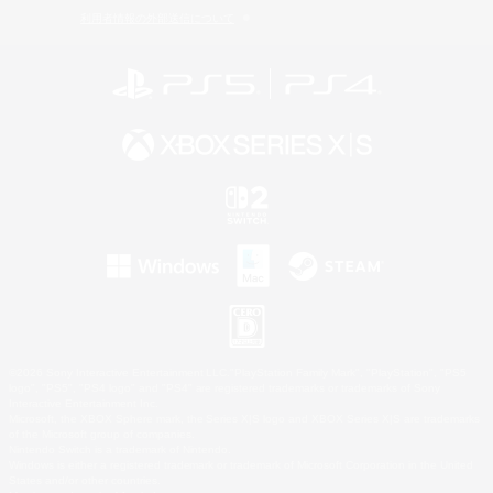
利用者情報の外部送信について
©2026 Sony Interactive Entertainment LLC."PlayStation Family Mark", "PlayStation", "PS5
logo", "PS5", "PS4 logo" and "PS4" are registered trademarks or trademarks of Sony
Interactive Entertainment Inc.
Microsoft, the XBOX Sphere mark, the Series X|S logo and XBOX Series X|S are trademarks
of the Microsoft group of companies.
Nintendo Switch is a trademark of Nintendo.
Windows is either a registered trademark or trademark of Microsoft Corporation in the United
States and/or other countries.