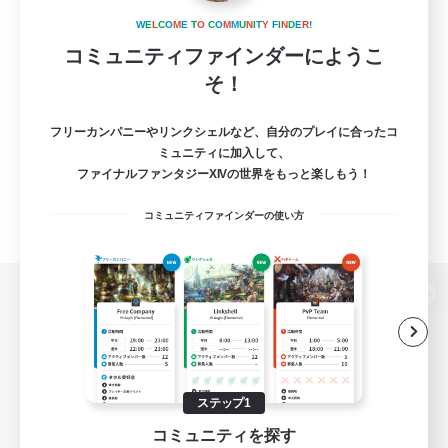
W
E
L
C
O
M
E
T
O
C
O
M
M
U
N
I
T
Y
F
I
N
D
E
R
!
コミュニティファインダーにようこ
そ！
フリーカンパニーやリンクシェルなど、自分のプレイに合ったコ
ミュニティに加入して、
ファイナルファンタジーXIVの世界をもっと楽しもう！
コミュニティファインダーの使い方
パソコン版へ
関連商品
e-STOREで購入
ステップ1
コミュニティを探す
ゲームダウンロード