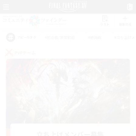
リスト
募集作成
#初心者/若葉歓迎
#絶挑戦
#立ち上げメ
アピールタグ
PvPチーム
立ち上げメンバー募集