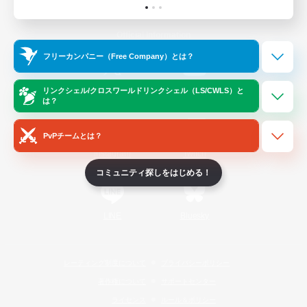
Official Information
フリーカンパニー（Free Company）とは？
/
X
News
YouTube
リンクシェル/クロスワールドリンクシェル（LS/CWLS）と
は？
PvPチームとは？
Instagram
Twitch
コミュニティ探しをはじめる！
LINE
Bluesky
レーティング制度について
プライバシーポリシー
著作権について
サポートセンター
ライセンス
ルール＆ポリシー